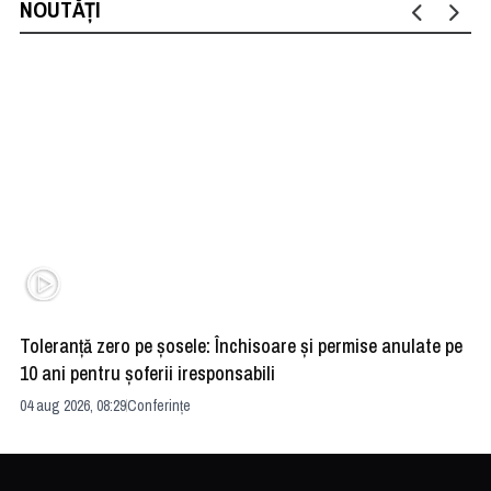
NOUTĂȚI
Toleranță zero pe șosele: Închisoare și permise anulate pe
HE
10 ani pentru șoferii iresponsabili
na
04 aug 2026, 08:29
Conferințe
24 