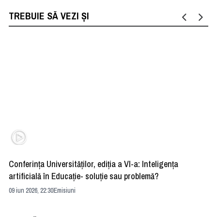
TREBUIE SĂ VEZI ȘI
Conferința Universităților, ediția a VI-a: Inteligența
”R
artificială în Educație- soluție sau problemă?
ad
09 iun 2026, 22:30
Emisiuni
04 