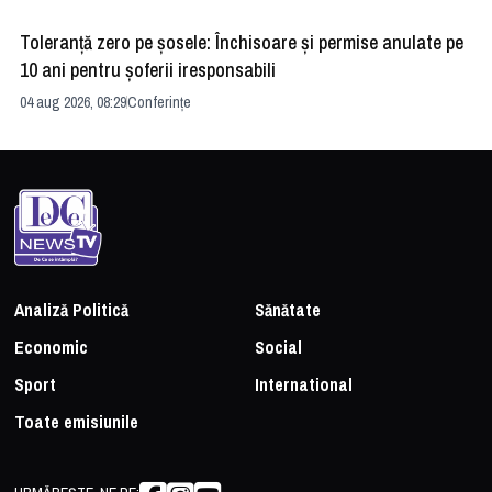
Toleranță zero pe șosele: Închisoare și permise anulate pe
HE
10 ani pentru șoferii iresponsabili
na
04 aug 2026, 08:29
Conferințe
24 
Analiză Politică
Sănătate
Economic
Social
Sport
International
Toate emisiunile