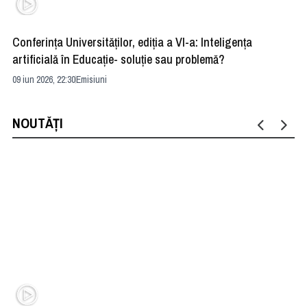
Conferința Universităților, ediția a VI-a: Inteligența
”R
artificială în Educație- soluție sau problemă?
ad
09 iun 2026, 22:30
Emisiuni
04 
NOUTĂȚI