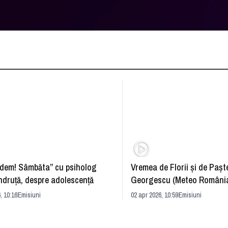
dem! Sâmbăta” cu psiholog
Vremea de Florii și de Paște
ndruță, despre adolescență
Georgescu (Meteo România
prognoza
, 10:16
Emisiuni
02 apr 2026, 10:59
Emisiuni