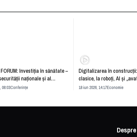
FORUM: Investiția în sănătate –
Digitalizarea în construcții
securității naționale și al
clasice, la roboți, AI și „ava
rii economice
România și redefinirea indu
, 08:03
Conferințe
18 iun 2026, 14:17
Economie
Despre