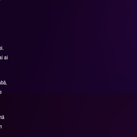
i.
i ai
abă,
e
ină
un