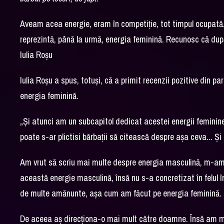
Aveam acea energie, eram în competiție, tot timpul ocupată
reprezintă, până la urmă, energia feminină. Recunosc că după
Iulia Roșu
Iulia Roșu a spus, totuși, că a primit recenzii pozitive din pa
energia feminină.
„Și atunci am un subcapitol dedicat acestei energii feminin
poate s-ar plictisi bărbații să citească despre așa ceva... Ș
Am vrut să scriu mai multe despre energia masculină, m-am g
această energie masculină, însă nu s-a concretizat în felul 
de multe amănunte, așa cum am făcut pe energia feminină.
De aceea aș direcționa-o mai mult către doamne. Însă am mul