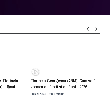
. Florinela
Florinela Georgescu (ANM): Cum va fi
Războ
) a făcut
vremea de Florii și de Paște 2026
pentr
30 mar 2026, 16:00
Emisiuni
Drang
30 mar 