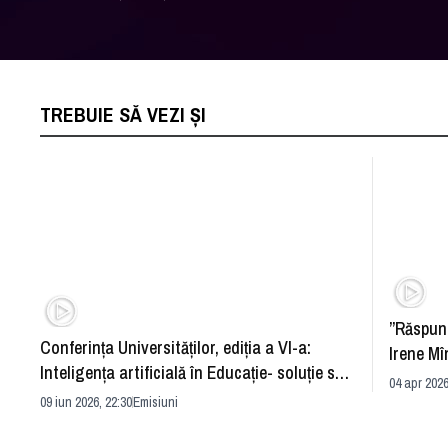
TREBUIE SĂ VEZI ȘI
”Răspun
Conferința Universităților, ediția a VI-a:
Irene Mî
Inteligența artificială în Educație- soluție sau
04 apr 2026
problemă?
09 iun 2026, 22:30
Emisiuni