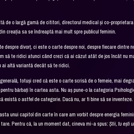
ă de o largă gamă de cititori, directorul medical și co-proprietara
n creația sa se îndreaptă mai mult spre publicul feminin.
te despre divorț, ci este o carte despre noi, despre fiecare dintre no
 să te ridici atunci când crezi că ai căzut atât de jos încât nu ma
ai altă variantă decât să te ridici.
e generală, totuși cred că este o carte scrisă de o femeie, mai degr
 pentru bărbați în cartea asta. Nu aș pune-o la categoria Psihologi
 există o astfel de categorie. Dacă nu, ar fi bine să se inventeze.
asta unui capitol din carte în care am vorbit despre energia femin
e tare. Pentru că, la un moment dat, cineva mi-a spus:
Știi, tu ești 