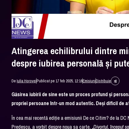
Atingerea echilibrului dintre min
despre iubirea personală și put
De
Iulia Horovei
Publicat pe 17 feb 2025, 12:16
Emisiuni
Distribuie
Găsirea iubirii de sine este un proces profund și person
propriei persoane într-un mod autentic. Deși dificil de at
În cea mai recentă ediție a emisiunii De ce Citim? de la DC N
Predescu, a vorbit despre noua sa carte,
„Divorțul, început s