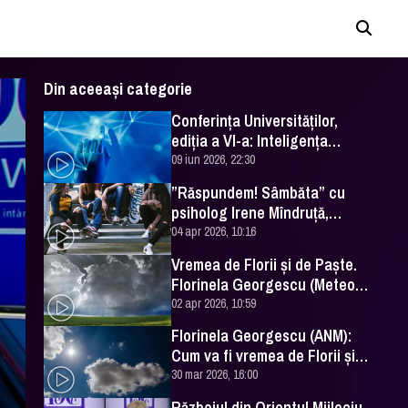
Din aceeași categorie
Conferința Universităților,
ediția a VI-a: Inteligența
artificială în Educație- soluție
09 iun 2026, 22:30
sau problemă?
”Răspundem! Sâmbăta” cu
psiholog Irene Mîndruță,
despre adolescență
04 apr 2026, 10:16
Vremea de Florii și de Paște.
Florinela Georgescu (Meteo
România) a făcut prognoza
02 apr 2026, 10:59
Florinela Georgescu (ANM):
Cum va fi vremea de Florii și
de Paște 2026
30 mar 2026, 16:00
Războiul din Orientul Mijlociu