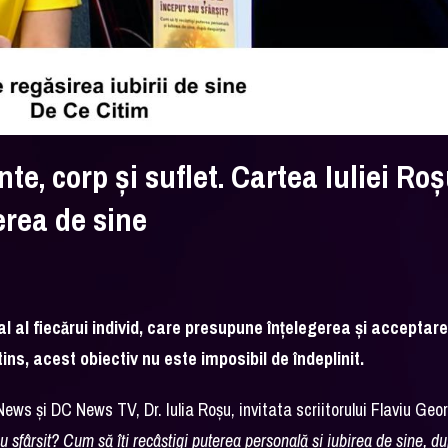
te, corp și suflet. Cartea Iuliei Roș
erea de sine
al al fiecărui individ, care presupune înțelegerea și acceptar
ins, acest obiectiv nu este imposibil de îndeplinit.
ews și DC News TV, Dr. Iulia Roșu, invitata scriitorului Flaviu Geo
au sfârșit? Cum să îți recâștigi puterea personală și iubirea de sine, d