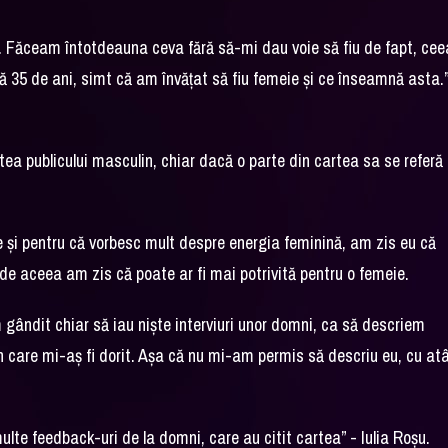
. Făceam întotdeauna ceva fără să-mi dau voie să fiu de fapt, cee
 35 de ani, simt că am învățat să fiu femeie și ce înseamnă asta.”
rtea publicului masculin, chiar dacă o parte din cartea sa se referă 
e și pentru că vorbesc mult despre energia feminină, am zis eu că
i de aceea am zis că poate ar fi mai potrivită pentru o femeie.
ândit chiar să iau niște interviuri unor domni, ca să descriem
în care mi-aș fi dorit. Așa că nu mi-am permis să descriu eu, cu at
te feedback-uri de la domni, care au citit cartea” - Iulia Roșu.