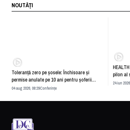
NOUTĂȚI
HEALTH 
Toleranță zero pe șosele: Închisoare și
pilon al 
permise anulate pe 10 ani pentru șoferii
dezvoltă
24 iun 2026
iresponsabili
04 aug 2026, 08:29
Conferințe