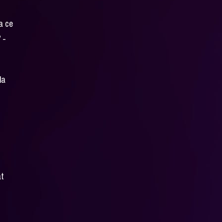
a ce
 -
la
ât