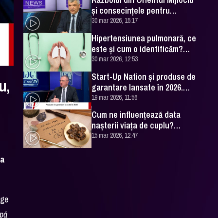
și consecințele pentru
România. Excelența Sa Ovidiu
30 mar 2026, 15:17
Dranga, interviu
Hipertensiunea pulmonară, ce
este și cum o identificăm?
Explicațiile unui medic
30 mar 2026, 12:53
specialist
Start-Up Nation și produse de
u,
garantare lansate în 2026.
Cătălin Leonte (FNGCIMM), la
19 mar 2026, 11:56
DC News
Cum ne influențează data
nașterii viața de cuplu?
Numerologul Romeo Popescu
15 mar 2026, 12:47
are explicațiile
ea
rge
upă