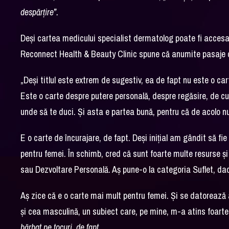
despărțire”.
Deși cartea medicului specialist dermatolog poate fi accesat
Reconnect Health & Beauty Clinic spune că anumite pasaje di
„Deși titlul este extrem de sugestiv, ea de fapt nu este o car
Este o carte despre putere personală, despre regăsire, de cum
unde să te duci. Și asta e partea bună, pentru că de acolo nu 
E o carte de încurajare, de fapt. Deși inițial am gândit să fi
pentru femei. În schimb, cred că sunt foarte multe resurse și
sau Dezvoltare Personală. Aș pune-o la categoria Suflet, dacă
Aș zice că e o carte mai mult pentru femei. Și se datorează 
și cea masculină, un subiect care, pe mine, m-a atins foart
bărbat pe tocuri, de fapt.