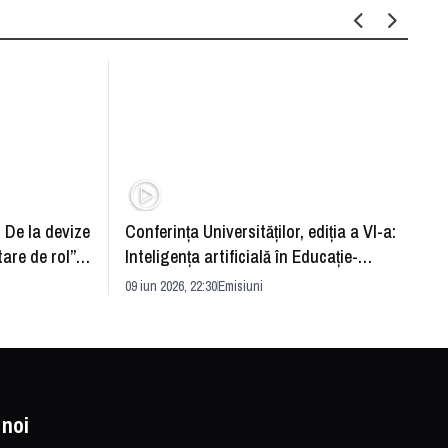
: De la devize
Conferința Universităților, ediția a VI-a:
Upgra
tare de rol”.
Inteligența artificială în Educație-
evităm
striei
soluție sau problemă?
09 iun 2026, 22:30
Emisiuni
26 mai 
 noi