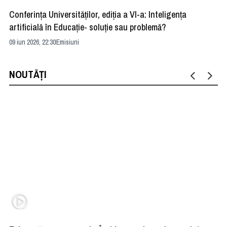
Conferința Universităților, ediția a VI-a: Inteligența
”R
artificială în Educație- soluție sau problemă?
ad
09 iun 2026, 22:30
Emisiuni
04 
NOUTĂȚI