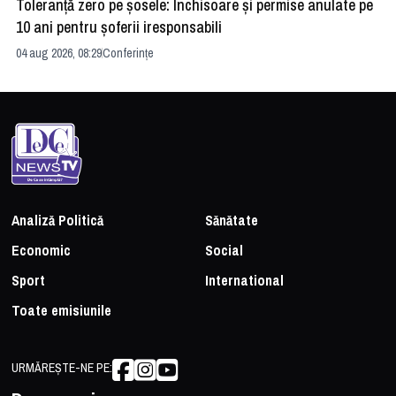
Toleranță zero pe șosele: Închisoare și permise anulate pe
HE
10 ani pentru șoferii iresponsabili
na
04 aug 2026, 08:29
Conferințe
24 
Analiză Politică
Sănătate
Economic
Social
Sport
International
Toate emisiunile
URMĂREȘTE-NE PE: