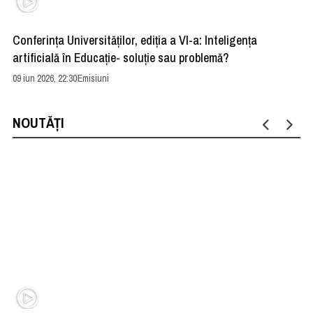
Conferința Universităților, ediția a VI-a: Inteligența
”R
artificială în Educație- soluție sau problemă?
ad
09 iun 2026, 22:30
Emisiuni
04 
NOUTĂȚI