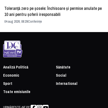
Toleranță zero pe șosele: Închisoare și permise anulate pe
HE
10 ani pentru șoferii iresponsabili
na
04 aug 2026, 08:29
Conferințe
24 
Analiză Politică
Sănătate
Economic
Social
Sport
International
Toate emisiunile
URMĂREȘTE-NE PE: