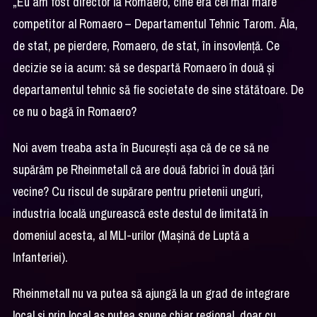
„Eu am fost director la Romaero, cine era cel mai mare
competitor al Romaero – Departamentul Tehnic Tarom. Ăla,
de stat, pe pierdere, Romaero, de stat, în insovlență. Ce
decizie se ia acum: să se despartă Romaero în două și
departamentul tehnic să fie societate de sine stătătoare. De
ce nu o bagă în Romaero?
Noi avem treaba asta în București așa că de ce să ne
supărăm pe Rheinmetall că are două fabrici în două țări
vecine? Cu riscul de supărare pentru prietenii unguri,
industria locală ungurească este destul de limitată în
domeniul acesta, al MLI-urilor (Mașină de Luptă a
Infanteriei).
Rheinmetall nu va putea să ajungă la un grad de integrare
local și prin local aș putea spune chiar regional, doar cu