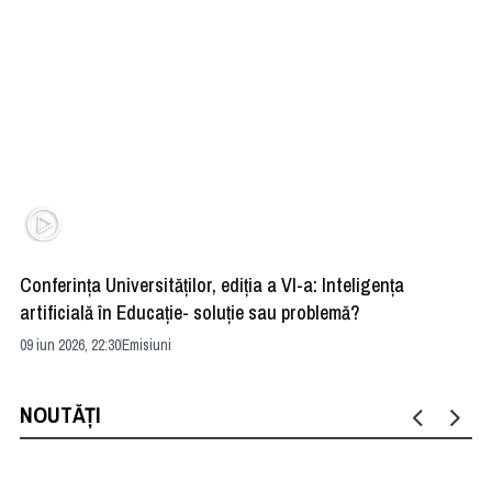
Conferința Universităților, ediția a VI-a: Inteligența
”R
artificială în Educație- soluție sau problemă?
ad
09 iun 2026, 22:30
Emisiuni
04 
NOUTĂȚI