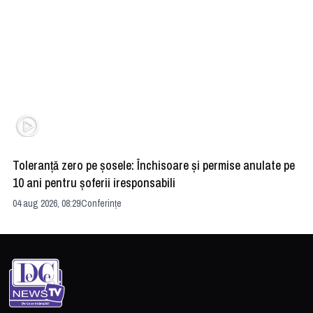
Toleranță zero pe șosele: Închisoare și permise anulate pe
HE
10 ani pentru șoferii iresponsabili
na
04 aug 2026, 08:29
Conferințe
24 