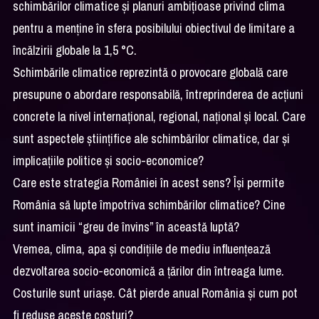
schimbărilor climatice și planuri ambițioase privind clima
pentru a menține în sfera posibilului obiectivul de limitare a
încălzirii globale la 1,5 °C.
Schimbările climatice reprezintă o provocare globală care
presupune o abordare responsabilă, întreprinderea de acţiuni
concrete la nivel internaţional, regional, naţional şi local. Care
sunt aspectele științifice ale schimbărilor climatice, dar şi
implicațiile politice și socio-economice?
Care este strategia României în acest sens? Îşi permite
România să lupte împotriva schimbărilor climatice? Cine
sunt inamicii “greu de învins” în această luptă?
Vremea, clima, apa şi condiţiile de mediu influenţează
dezvoltarea socio-economică a ţărilor din întreaga lume.
Costurile sunt uriaşe. Cât pierde anual România şi cum pot
fi reduse aceste costuri?