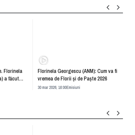
. Florinela
Florinela Georgescu (ANM): Cum va fi
Războ
) a făcut
vremea de Florii și de Paște 2026
pentr
30 mar 2026, 16:00
Emisiuni
Drang
30 mar 