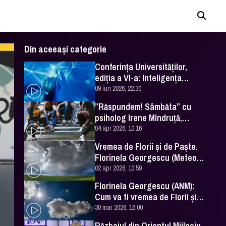
Din aceeași categorie
Conferința Universităților,
ediția a VI-a: Inteligența
artificială în Educație- soluție
09 iun 2026, 22:30
sau problemă?
”Răspundem! Sâmbăta” cu
psiholog Irene Mîndruță,
despre adolescență
04 apr 2026, 10:16
Vremea de Florii și de Paște.
Florinela Georgescu (Meteo
România) a făcut prognoza
02 apr 2026, 10:59
Florinela Georgescu (ANM):
Cum va fi vremea de Florii și
de Paște 2026
30 mar 2026, 16:00
Războiul din Orientul Mijlociu