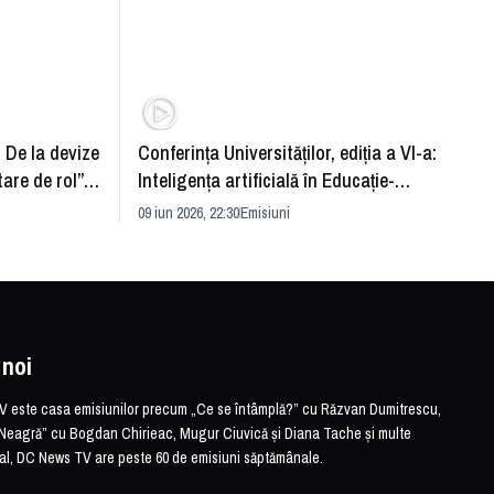
: De la devize
Conferința Universităților, ediția a VI-a:
Upgra
tare de rol”.
Inteligența artificială în Educație-
evităm
striei
soluție sau problemă?
09 iun 2026, 22:30
Emisiuni
26 mai 
 noi
este casa emisiunilor precum „Ce se întâmplă?” cu Răzvan Dumitrescu,
Neagră” cu Bogdan Chirieac, Mugur Ciuvică și Diana Tache și multe
otal, DC News TV are peste 60 de emisiuni săptămânale.