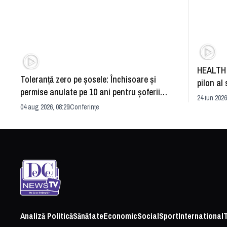
HEALTH 
Toleranță zero pe șosele: Închisoare și
pilon al 
permise anulate pe 10 ani pentru șoferii
dezvoltă
24 iun 2026
iresponsabili
04 aug 2026, 08:29
Conferințe
Analiză Politică
Sănătate
Economic
Social
Sport
International