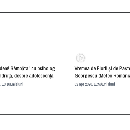
dem! Sâmbăta” cu psiholog
Vremea de Florii și de Paște
ndruță, despre adolescență
Georgescu (Meteo România
prognoza
, 10:16
Emisiuni
02 apr 2026, 10:59
Emisiuni