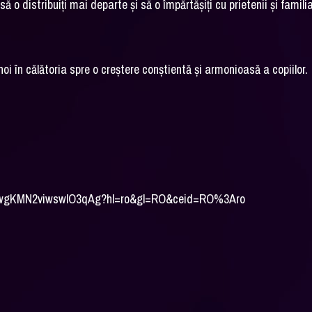
 o distribuiți mai departe și să o împărtășiți cu prietenii și famili
oi în călătoria spre o creștere conștientă și armonioasă a copiilor.
AqBwgKMN2viwswlO3qAg?hl=ro&gl=RO&ceid=RO%3Aro