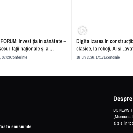
FORUM: Investiția în sănătate –
Digitalizarea în construcții
securității naționale și al
clasice, la roboți, AI și „ava
rii economice
România și redefinirea indu
, 08:03
Conferințe
18 iun 2026, 14:17
Economie
Despre
DC NEWS TV 
„Miercurea 
altele. În t
Toate emisiunile