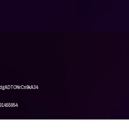
DkdgADTONrCn9kA34
091455954