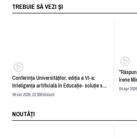
TREBUIE SĂ VEZI ȘI
”Răspun
Conferința Universităților, ediția a VI-a:
Irene Mî
Inteligența artificială în Educație- soluție sau
04 apr 2026
problemă?
09 iun 2026, 22:30
Emisiuni
NOUTĂȚI