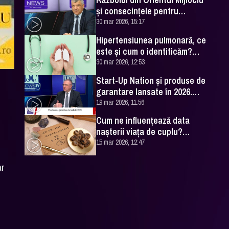
și consecințele pentru
România. Excelența Sa Ovidiu
30 mar 2026, 15:17
Dranga, interviu
Hipertensiunea pulmonară, ce
este și cum o identificăm?
Explicațiile unui medic
30 mar 2026, 12:53
specialist
Start-Up Nation și produse de
garantare lansate în 2026.
Cătălin Leonte (FNGCIMM), la
19 mar 2026, 11:56
DC News
Cum ne influențează data
nașterii viața de cuplu?
Numerologul Romeo Popescu
15 mar 2026, 12:47
are explicațiile
ar