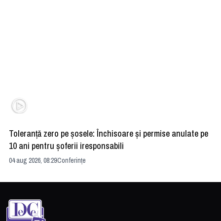
Toleranță zero pe șosele: Închisoare și permise anulate pe
HE
10 ani pentru șoferii iresponsabili
na
04 aug 2026, 08:29
Conferințe
24 