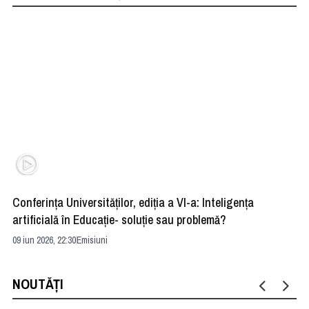
Conferința Universităților, ediția a VI-a: Inteligența
”R
artificială în Educație- soluție sau problemă?
ad
09 iun 2026, 22:30
Emisiuni
04 
NOUTĂȚI