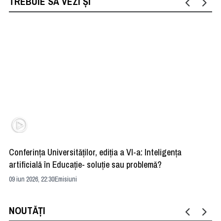
TREBUIE SĂ VEZI ȘI
Conferința Universităților, ediția a VI-a: Inteligența
”R
artificială în Educație- soluție sau problemă?
ad
09 iun 2026, 22:30
Emisiuni
04 
NOUTĂȚI