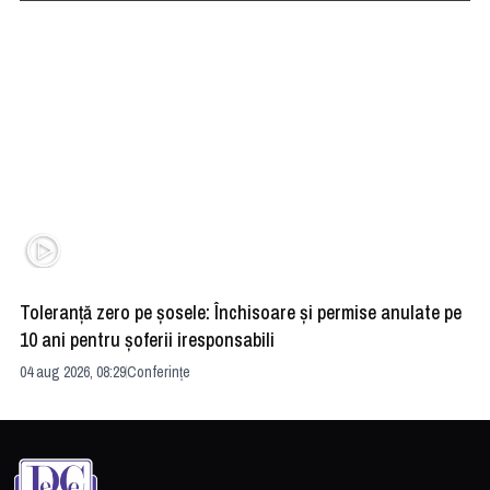
Toleranță zero pe șosele: Închisoare și permise anulate pe
HE
10 ani pentru șoferii iresponsabili
na
04 aug 2026, 08:29
Conferințe
24 