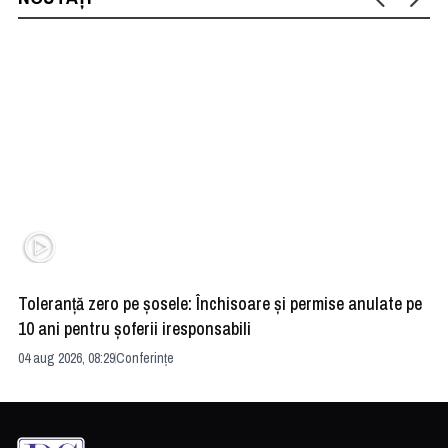
Toleranță zero pe șosele: Închisoare și permise anulate pe
HE
10 ani pentru șoferii iresponsabili
na
04 aug 2026, 08:29
Conferințe
24 