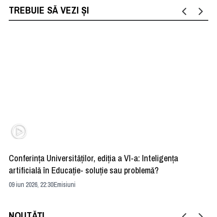
TREBUIE SĂ VEZI ȘI
Conferința Universităților, ediția a VI-a: Inteligența
”R
artificială în Educație- soluție sau problemă?
ad
09 iun 2026, 22:30
Emisiuni
04 
NOUTĂȚI