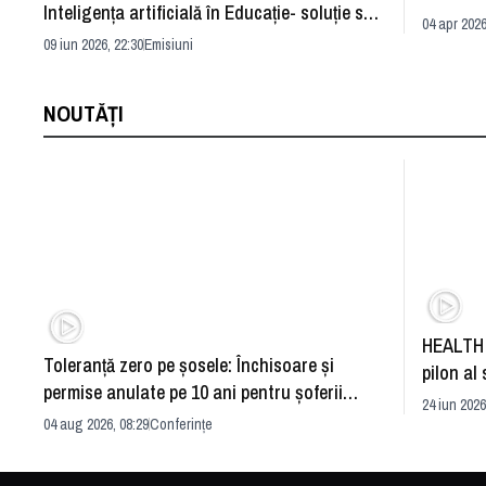
Inteligența artificială în Educație- soluție sau
04 apr 2026
problemă?
09 iun 2026, 22:30
Emisiuni
NOUTĂȚI
HEALTH 
Toleranță zero pe șosele: Închisoare și
pilon al 
permise anulate pe 10 ani pentru șoferii
dezvoltă
24 iun 2026
iresponsabili
04 aug 2026, 08:29
Conferințe