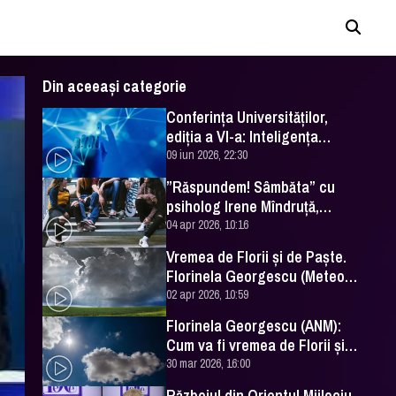
Din aceeași categorie
Conferința Universităților,
ediția a VI-a: Inteligența
artificială în Educație- soluție
09 iun 2026, 22:30
sau problemă?
”Răspundem! Sâmbăta” cu
psiholog Irene Mîndruță,
despre adolescență
04 apr 2026, 10:16
Vremea de Florii și de Paște.
Florinela Georgescu (Meteo
România) a făcut prognoza
02 apr 2026, 10:59
Florinela Georgescu (ANM):
Cum va fi vremea de Florii și
de Paște 2026
30 mar 2026, 16:00
Războiul din Orientul Mijlociu