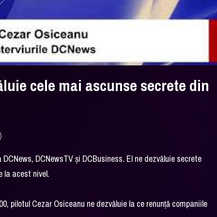
luie cele mai ascunse secrete din
cu la DCNews, DCNewsTV și DCBusiness. El ne dezvăluie secrete
e la acest nivel.
:00, pilotul Cezar Osiceanu ne dezvăluie la ce renunță companiile