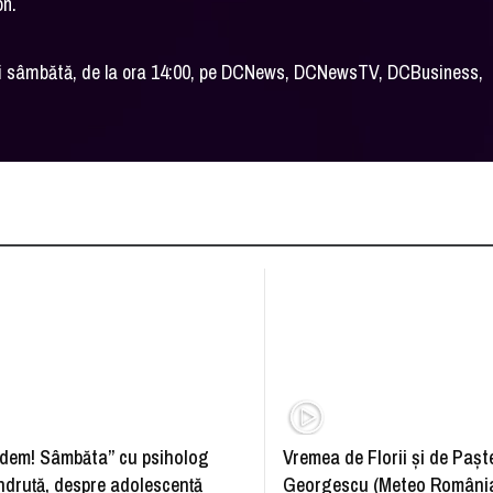
on.
riți sâmbătă, de la ora 14:00, pe DCNews, DCNewsTV, DCBusiness,
dem! Sâmbăta” cu psiholog
Vremea de Florii și de Paște
ndruță, despre adolescență
Georgescu (Meteo România