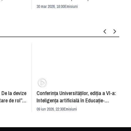
pentr
30 mar 2026, 16:00
Emisiuni
Drang
30 mar 
: De la devize
Conferința Universităților, ediția a VI-a:
Upgra
tare de rol”.
Inteligența artificială în Educație-
evităm
striei
soluție sau problemă?
09 iun 2026, 22:30
Emisiuni
26 mai 