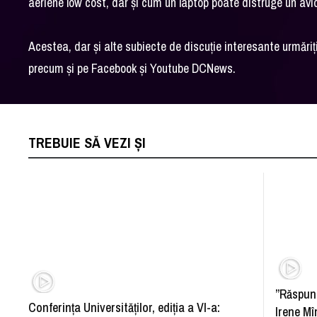
aeriene low cost, dar și cum un laptop poate distruge un avi
Acestea, dar și alte subiecte de discuție interesante urmă
precum și pe Facebook și Youtube DCNews.
TREBUIE SĂ VEZI ȘI
”Răspun
Conferința Universităților, ediția a VI-a:
Irene Mî