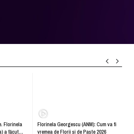
. Florinela
Florinela Georgescu (ANM): Cum va fi
Războ
) a făcut
vremea de Florii și de Paște 2026