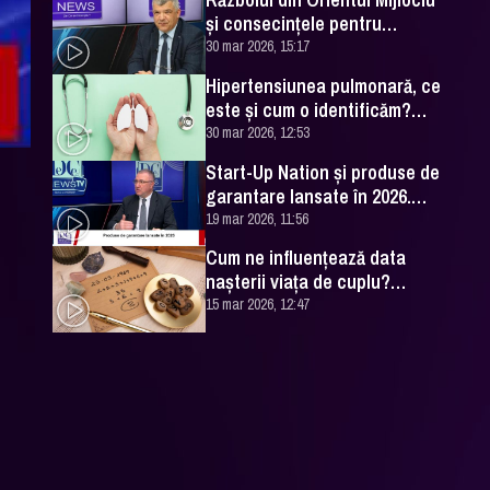
și consecințele pentru
România. Excelența Sa Ovidiu
30 mar 2026, 15:17
Dranga, interviu
Hipertensiunea pulmonară, ce
este și cum o identificăm?
Explicațiile unui medic
30 mar 2026, 12:53
specialist
Start-Up Nation și produse de
garantare lansate în 2026.
Cătălin Leonte (FNGCIMM), la
19 mar 2026, 11:56
DC News
Cum ne influențează data
nașterii viața de cuplu?
Numerologul Romeo Popescu
15 mar 2026, 12:47
are explicațiile