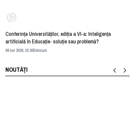
Conferința Universităților, ediția a VI-a: Inteligența
”R
artificială în Educație- soluție sau problemă?
ad
09 iun 2026, 22:30
Emisiuni
04 
NOUTĂȚI