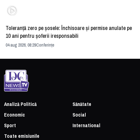
Toleranță zero pe șosele: Închisoare și permise anulate pe
HE
10 ani pentru șoferii iresponsabili
na
04 aug 2026, 08:29
Conferințe
24 
Analiză Politică
Sănătate
Economic
Social
Sport
International
Toate emisiunile