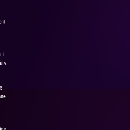
 îl
ui
uie
og
âne
ine