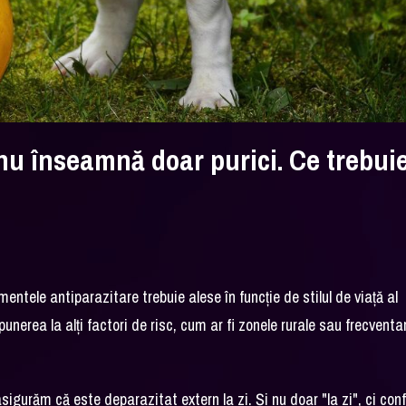
nu înseamnă doar purici. Ce trebui
tele antiparazitare trebuie alese în funcție de stilul de viață al
expunerea la alți factori de risc, cum ar fi zonele rurale sau frecvent
asigurăm că este deparazitat extern la zi. Și nu doar "la zi", ci con