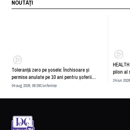
NOUTĂȚI
HEALTH 
Toleranță zero pe șosele: Închisoare și
pilon al 
permise anulate pe 10 ani pentru șoferii
dezvoltă
24 iun 2026
iresponsabili
04 aug 2026, 08:29
Conferințe