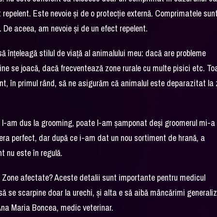
 repelent. Este nevoie și de o protecție externă. Comprimatele sun
e. De aceea, am nevoie și de un efect repelent.
ă înțeleagă stilul de viață al animalului meu: dacă are probleme
ne se joacă, dacă frecventează zone rurale cu multe pisici etc. To
t, în primul rând, să ne asigurăm că animalul este deparazitat la z
ate l-am dus la grooming, poate l-am șamponat deși groomerul mi-a
ra perfect, dar după ce i-am dat un nou sortiment de hrană, a
t nu este în regulă.
 Zone afectate? Aceste detalii sunt importante pentru medicul
 să se scarpine doar la urechi, și alta e să aibă mâncărimi generali
 Ana Maria Boncea, medic veterinar.