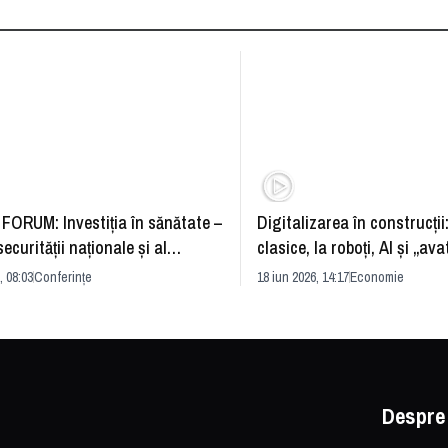
FORUM: Investiția în sănătate –
Digitalizarea în construcții
securității naționale și al
clasice, la roboți, AI și „ava
rii economice
România și redefinirea indu
, 08:03
Conferințe
18 iun 2026, 14:17
Economie
Despre