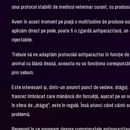
unui protocol stabilit de medicul veterinar curant, cu produsul
Avem în acest moment pe piață o multitudine de produse sub d
aplicăm direct pe piele, poate fi o zgardă antiparazitară, un 
injectabile.
Trebuie să ne adaptăm protocolul antiparazitar în funcție de
animal cu blană deasă, aceasta nu va funcționa corespunzător
prin sebum.
Este interesant și, dintr-un anumit punct de vedere, drăgu
francez îmbrăcat care mănâncă din furculiță, așezat pe un 
în sfera de „drăguț”, este în regulă. Însă atunci când câinii 
problemă.
Revenind la ce spuneam despre comprimatele antiparazitare: