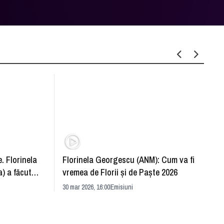
. Florinela
Florinela Georgescu (ANM): Cum va fi
Războ
) a făcut
vremea de Florii și de Paște 2026
pentr
30 mar 2026, 16:00
Emisiuni
Drang
30 mar 