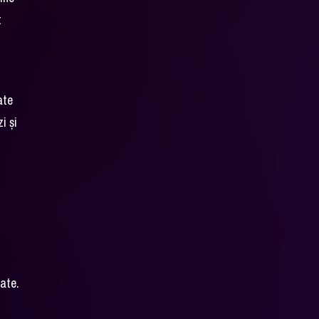
t
ate
i și
zate.