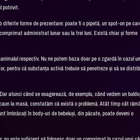
 potrivit.
iferite forme de prezentare: poate fi o pipetă, un spot-on pe care
comprimat administrat lunar sau la trei luni. Există chiar și forme
 animalul respectiv. Nu ne putem baza doar pe o zgardă în cazul un
, pentru că substanța activă trebuie să penetreze și să se distrib
ț. Dar atunci când se exagerează, de exemplu, când vedem un buld
scaun la masă, constatăm că există o problemă. Atât timp cât răm
sunt îmbrăcați în body-uri de bebeluși, din păcate, poate deveni o
 nu este suficient să folosesc doar un comprimat în cazul unui câ