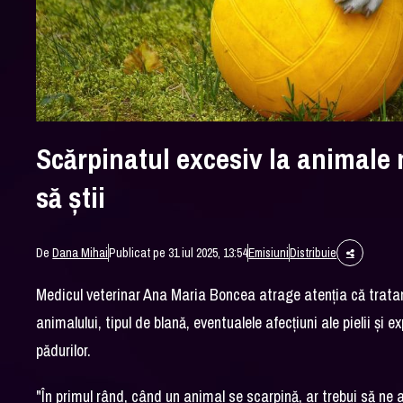
Scărpinatul excesiv la animale 
să știi
De
Dana Mihai
Publicat pe 31 iul 2025, 13:54
Emisiuni
Distribuie
Medicul veterinar Ana Maria Boncea atrage atenția că tratamen
animalului, tipul de blană, eventualele afecțiuni ale pielii și 
pădurilor.
"În primul rând, când un animal se scarpină, ar trebui să ne 