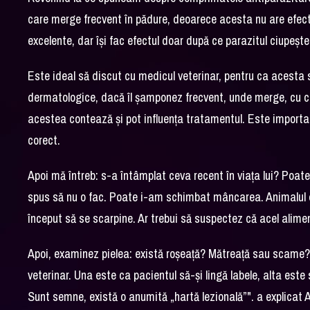
care merge frecvent în pădure, deoarece acesta nu are efect
excelente, dar își fac efectul doar după ce parazitul ciupeșt
Este ideal să discut cu medicul veterinar, pentru ca acesta s
dermatologice, dacă îl șamponez frecvent, unde merge, cu ci
acestea contează și pot influența tratamentul. Este importan
corect.
Apoi mă întreb: s-a întâmplat ceva recent în viața lui? Po
spus să nu o fac. Poate i-am schimbat mâncarea. Animalul e
început să se scarpine. Ar trebui să suspectez că acel alimen
Apoi, examinez pielea: există roșeață? Mătreață sau scame?
veterinar. Una este ca pacientul să-și lingă labele, alta este
Sunt semne, există o anumită „hartă lezională”". a explicat