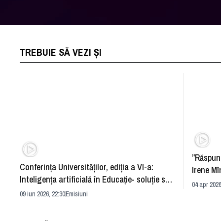
TREBUIE SĂ VEZI ȘI
”Răspun
Conferința Universităților, ediția a VI-a:
Irene Mî
Inteligența artificială în Educație- soluție sau
04 apr 2026
problemă?
09 iun 2026, 22:30
Emisiuni