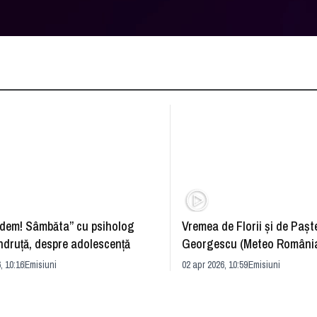
dem! Sâmbăta” cu psiholog
Vremea de Florii și de Paște
ndruță, despre adolescență
Georgescu (Meteo România
prognoza
, 10:16
Emisiuni
02 apr 2026, 10:59
Emisiuni