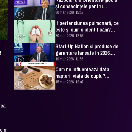
și consecințele pentru
România. Excelența Sa Ovidiu
30 mar 2026, 15:17
Dranga, interviu
Hipertensiunea pulmonară, ce
este și cum o identificăm?
Explicațiile unui medic
30 mar 2026, 12:53
specialist
Start-Up Nation și produse de
e
garantare lansate în 2026.
Cătălin Leonte (FNGCIMM), la
19 mar 2026, 11:56
DC News
Cum ne influențează data
nașterii viața de cuplu?
Numerologul Romeo Popescu
15 mar 2026, 12:47
are explicațiile
area
form