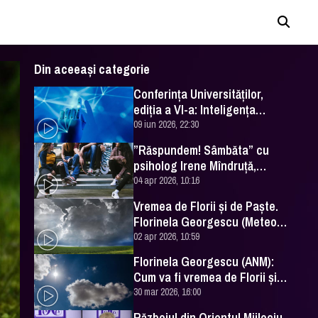
Din aceeași categorie
Conferința Universităților,
ediția a VI-a: Inteligența
artificială în Educație- soluție
09 iun 2026, 22:30
sau problemă?
”Răspundem! Sâmbăta” cu
psiholog Irene Mîndruță,
despre adolescență
04 apr 2026, 10:16
Vremea de Florii și de Paște.
Florinela Georgescu (Meteo
România) a făcut prognoza
02 apr 2026, 10:59
Florinela Georgescu (ANM):
Cum va fi vremea de Florii și
de Paște 2026
30 mar 2026, 16:00
Războiul din Orientul Mijlociu