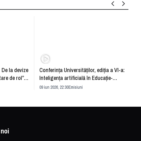
: De la devize
Conferința Universităților, ediția a VI-a:
Upgra
tare de rol”.
Inteligența artificială în Educație-
evităm
striei
soluție sau problemă?
09 iun 2026, 22:30
Emisiuni
26 mai 
 noi