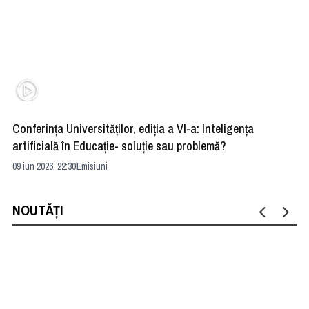
Conferința Universităților, ediția a VI-a: Inteligența
”R
artificială în Educație- soluție sau problemă?
ad
09 iun 2026, 22:30
Emisiuni
04 
NOUTĂȚI