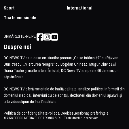
Sport
International
Toate emisiunile
URMĂREȘTE-NE PE:
Despre noi
DC NEWS TV este casa emisiunilor precum „Ce se întâmplă?” cu Răzvan
Dumitrescu, „Miercurea Neagră” cu Bogdan Chirieac, Mugur Ciuvică și
Diana Tache și multe altele. În total, DC News TV are peste 60 de emisiuni
săptămânale.
DC NEWS TV oferă materiale de înaltă calitate, analize politice, informații din
domeniul medical, interviuri cu celebrități, dezbateri din domeniul apărării și
alte videoclipuri de înaltă calitate.
Politica de confidențialitate
Politica Cookies
Gestionați preferințele
© 2026 PRESS MEDIA ELECTRONIC S.R.L. Toate drepturile rezervate