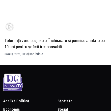
Toleranță zero pe șosele: Închisoare și permise anulate pe
HE
10 ani pentru șoferii iresponsabili
na
04 aug 2026, 08:29
Conferințe
24 
Analiză Politică
Sănătate
Economic
Social