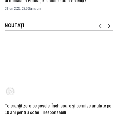
artificială în Educație- soluție sau problemă?
ad
09 iun 2026, 22:30
Emisiuni
04 
NOUTĂȚI
Toleranță zero pe șosele: Închisoare și permise anulate pe
HE
10 ani pentru șoferii iresponsabili
na