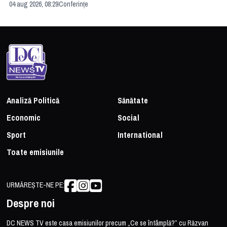
04 aug 2026, 08:29
Conferințe
24 
Analiză Politică
Sănătate
Economic
Social
Sport
International
Toate emisiunile
URMĂREȘTE-NE PE:
Despre noi
DC NEWS TV este casa emisiunilor precum „Ce se întâmplă?” cu Răzvan