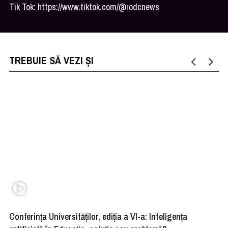
Tik Tok: https://www.tiktok.com/@rodcnews
TREBUIE SĂ VEZI ȘI
Conferința Universităților, ediția a VI-a: Inteligența
”R