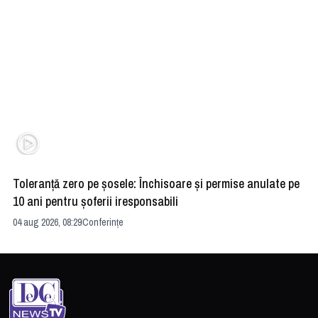
Toleranță zero pe șosele: Închisoare și permise anulate pe
HE
10 ani pentru șoferii iresponsabili
na
04 aug 2026, 08:29
Conferințe
24 