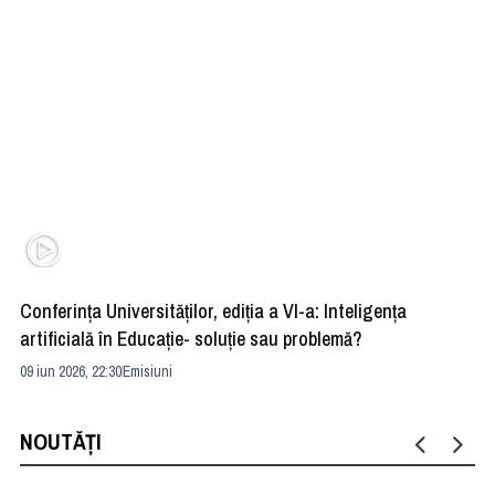
Conferința Universităților, ediția a VI-a: Inteligența
”R
artificială în Educație- soluție sau problemă?
ad
09 iun 2026, 22:30
Emisiuni
04 
NOUTĂȚI