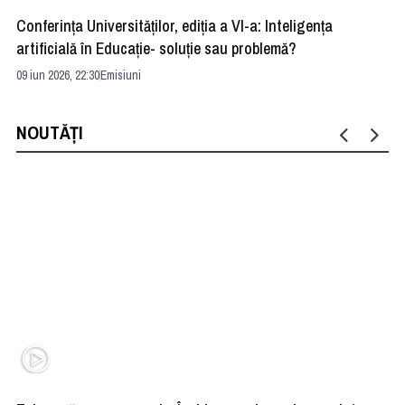
Conferința Universităților, ediția a VI-a: Inteligența
”R
artificială în Educație- soluție sau problemă?
ad
09 iun 2026, 22:30
Emisiuni
04 
NOUTĂȚI