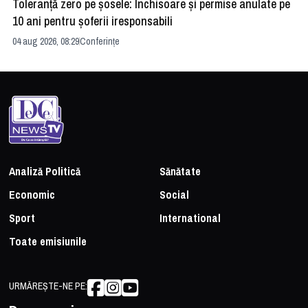
Toleranță zero pe șosele: Închisoare și permise anulate pe
HE
10 ani pentru șoferii iresponsabili
na
04 aug 2026, 08:29
Conferințe
24 
Analiză Politică
Sănătate
Economic
Social
Sport
International
Toate emisiunile
URMĂREȘTE-NE PE: