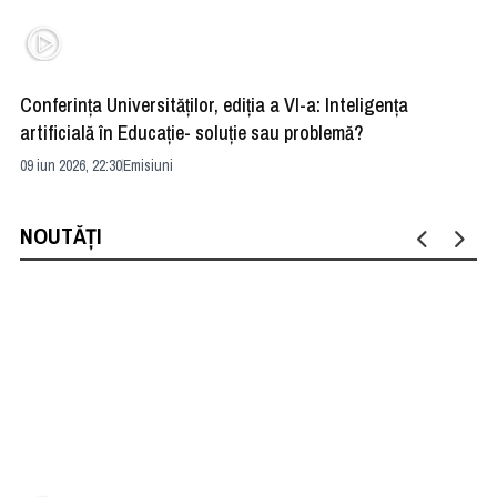
Conferința Universităților, ediția a VI-a: Inteligența
”R
artificială în Educație- soluție sau problemă?
ad
09 iun 2026, 22:30
Emisiuni
04 
NOUTĂȚI