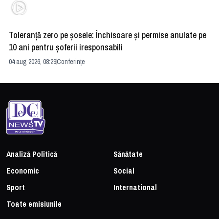
Toleranță zero pe șosele: Închisoare și permise anulate pe
HE
10 ani pentru șoferii iresponsabili
na
04 aug 2026, 08:29
Conferințe
24 
Analiză Politică
Sănătate
Economic
Social
Sport
International
Toate emisiunile