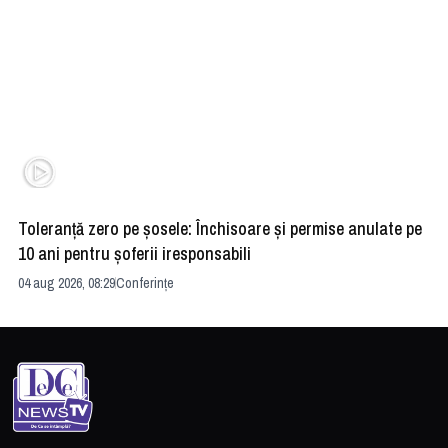
Toleranță zero pe șosele: Închisoare și permise anulate pe
HE
10 ani pentru șoferii iresponsabili
na
04 aug 2026, 08:29
Conferințe
24 