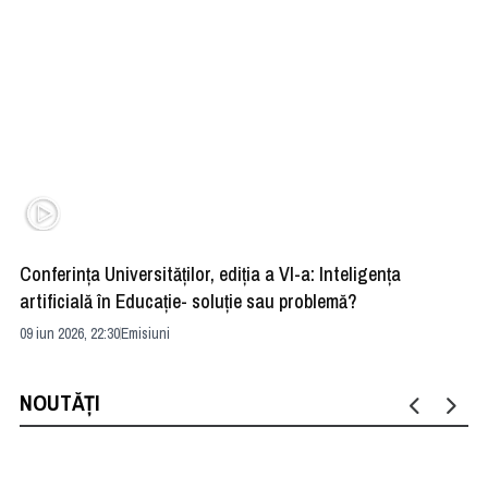
Conferința Universităților, ediția a VI-a: Inteligența
”R
artificială în Educație- soluție sau problemă?
ad
09 iun 2026, 22:30
Emisiuni
04 
NOUTĂȚI