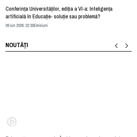
Conferința Universităților, ediția a VI-a: Inteligența
”R
artificială în Educație- soluție sau problemă?
ad
09 iun 2026, 22:30
Emisiuni
04 
NOUTĂȚI