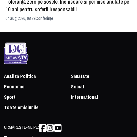
Toleranță zero pe șosele: Închisoare și permise anulate pe
HE
10 ani pentru șoferii iresponsabili
na
04 aug 2026, 08:29
Conferințe
24 
Analiză Politică
Sănătate
Economic
Social
Sport
International
Toate emisiunile
URMĂREȘTE-NE PE: