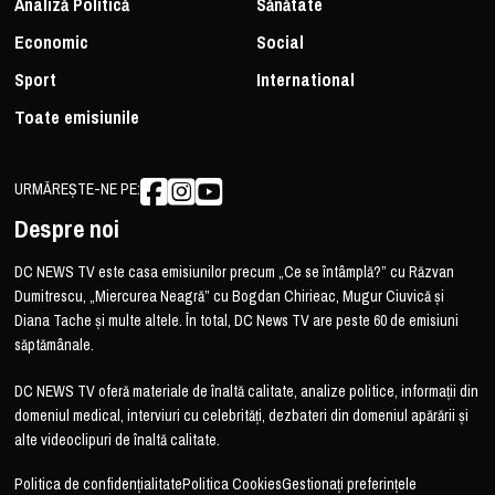
Analiză Politică
Sănătate
Economic
Social
Sport
International
Toate emisiunile
URMĂREȘTE-NE PE:
Despre noi
DC NEWS TV este casa emisiunilor precum „Ce se întâmplă?” cu Răzvan
Dumitrescu, „Miercurea Neagră” cu Bogdan Chirieac, Mugur Ciuvică și
Diana Tache și multe altele. În total, DC News TV are peste 60 de emisiuni
săptămânale.
DC NEWS TV oferă materiale de înaltă calitate, analize politice, informații din
domeniul medical, interviuri cu celebrități, dezbateri din domeniul apărării și
alte videoclipuri de înaltă calitate.
Politica de confidențialitate
Politica Cookies
Gestionați preferințele