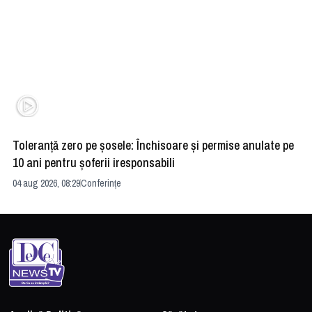
Toleranță zero pe șosele: Închisoare și permise anulate pe
HE
10 ani pentru șoferii iresponsabili
na
04 aug 2026, 08:29
Conferințe
24 