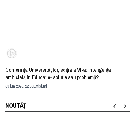
Conferința Universităților, ediția a VI-a: Inteligența
”R
artificială în Educație- soluție sau problemă?
ad
09 iun 2026, 22:30
Emisiuni
04 
NOUTĂȚI