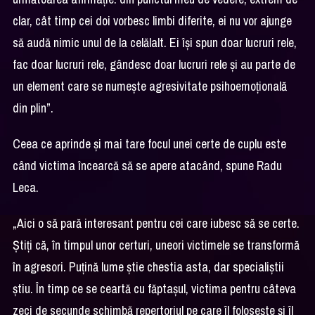
clar, cât timp cei doi vorbesc limbi diferite, ei nu vor ajunge
să audă nimic unul de la celălalt. Ei își spun doar lucruri rele,
fac doar lucruri rele, gândesc doar lucruri rele și au parte de
un element care se numește agresivitate psihoemoțională
din plin”.
Ceea ce aprinde și mai tare focul unei certe de cuplu este
când victima încearcă să se apere atacând, spune Radu
Leca.
„Aici o să pară interesant pentru cei care iubesc să se certe.
Știți că, în timpul unor certuri, uneori victimele se transformă
în agresori. Puțină lume știe chestia asta, dar specialiștii
știu. În timp ce se ceartă cu făptașul, victima pentru câteva
zeci de secunde schimbă repertoriul pe care îl folosește și îl