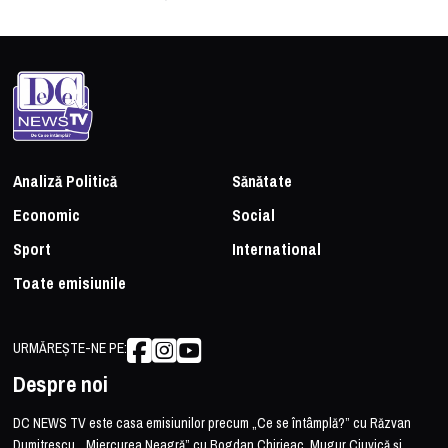
Analiză Politică
Sănătate
Economic
Social
Sport
International
Toate emisiunile
URMĂREȘTE-NE PE:
Despre noi
DC NEWS TV este casa emisiunilor precum „Ce se întâmplă?” cu Răzvan
Dumitrescu, „Miercurea Neagră” cu Bogdan Chirieac, Mugur Ciuvică și