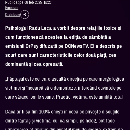
Publicat pe 08 feb 2025, 16:20
Emisiuni
Distribuie
Psihologul Radu Leca a vorbit despre relațiile toxice și
cum funcționează acestea la ediția de sâmbătă a
emisiunii DrPsy difuzată pe DCNewsTV. El a descris pe
scurt care sunt caracteristicile celor două părți, cea
dominantă și cea opresată.
„Făptașul este cel care ascultă direcția pe care merge logica
victimei și încearcă să o demonteze, întorcând cuvintele pe
care săracul om le spune. Practic, victima este umilită total.
Dacă ar fi să fim 100% onești în ceea ce privește discuțiile
dintre făptaș și victimă, eu, ca simplu psiholog, pot face
următoarea afirmație: din punctul meu de vedere, extrem de