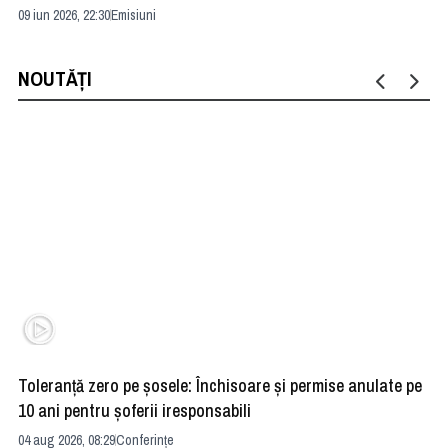
09 iun 2026, 22:30
Emisiuni
04 
NOUTĂȚI
Toleranță zero pe șosele: Închisoare și permise anulate pe
HE
10 ani pentru șoferii iresponsabili
na
04 aug 2026, 08:29
Conferințe
24 