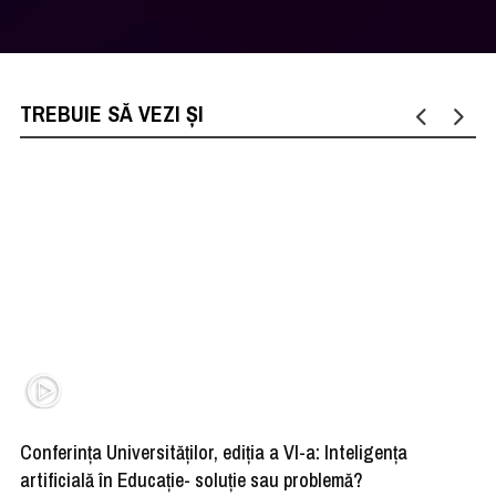
TREBUIE SĂ VEZI ȘI
Conferința Universităților, ediția a VI-a: Inteligența
”R
artificială în Educație- soluție sau problemă?
ad