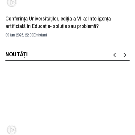
Conferința Universităților, ediția a VI-a: Inteligența
”R
artificială în Educație- soluție sau problemă?
ad
09 iun 2026, 22:30
Emisiuni
04 
NOUTĂȚI