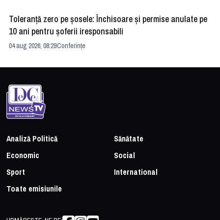
Toleranță zero pe șosele: Închisoare și permise anulate pe
HE
10 ani pentru șoferii iresponsabili
na
04 aug 2026, 08:29
Conferințe
24 
Analiză Politică
Sănătate
Economic
Social
Sport
International
Toate emisiunile