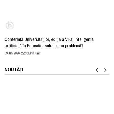
Conferința Universităților, ediția a VI-a: Inteligența
”R
artificială în Educație- soluție sau problemă?
ad
09 iun 2026, 22:30
Emisiuni
04 
NOUTĂȚI