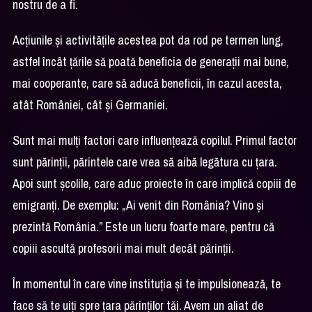
nostru de a fi.
Acțiunile și activitățile acestea pot da rod pe termen lung,
astfel încât țările să poată beneficia de generații mai bune,
mai cooperante, care să aducă beneficii, în cazul acesta,
atât României, cât și Germaniei.
Sunt mai mulți factori care influențează copilul. Primul factor
sunt părinții, părintele care vrea să aibă legătura cu țara.
Apoi sunt școlile, care aduc proiecte în care implică copiii de
emigranți. De exemplu: „Ai venit din România? Vino și
prezintă România.” Este un lucru foarte mare, pentru că
copiii ascultă profesorii mai mult decât părinții.
În momentul în care vine instituția și te impulsionează, te
face să te uiți spre țara părinților tăi. Avem un aliat de