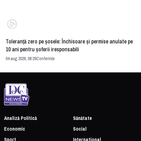
Toleranță zero pe șosele: Închisoare și permise anulate pe
HE
10 ani pentru șoferii iresponsabili
na
04 aug 2026, 08:29
Conferințe
24 
Analiză Politică
Sănătate
Economic
Social
Sport
International