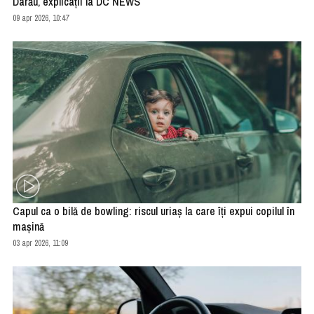
Darău, explicații la DC NEWS
09 apr 2026, 10:47
Capul ca o bilă de bowling: riscul uriaș la care îți expui copilul în
mașină
03 apr 2026, 11:09