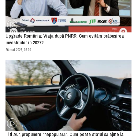
Upgrade România: Viața după PNRR: Cum evităm prăbușirea
investițiilor în 2027?
26 mai 2026, 08:00
Titi Aur, propunere "nepopulară". Cum poate statul să ajute la