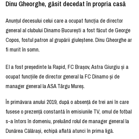
Dinu Gheorghe, găsit decedat în propria casă
Anunțul decesului celui care a ocupat funcția de director
general al clubului Dinamo București a fost făcut de George
Copos, fostul patron al grupării giuleștene. Dinu Gheorghe ar
fi murit în somn.
El a fost preşedinte la Rapid, FC Braşov, Astra Giurgiu şi a
ocupat funcţiile de director general la FC Dinamo şi de
manager general la ASA Târgu Mureş.
În primăvara anului 2019, după o absență de trei ani în care
fusese o prezență constantă în emisiunile TV, omul de fotbal
s-a întors în domeniu, preluând rolul de manager general la
Dunărea Călărași, echipă aflată atunci în prima ligă.