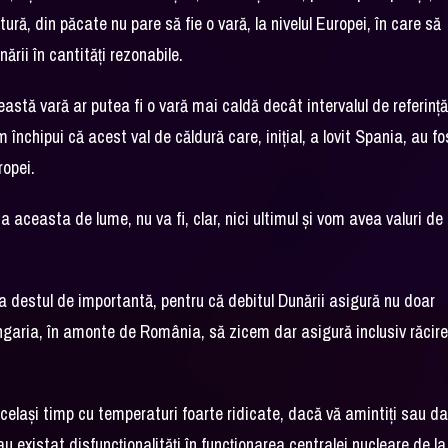
ră, din păcate nu pare să fie o vară, la nivelul Europei, în care să
rii în cantități rezonabile.
tă vară ar putea fi o vară mai caldă decât intervalul de referinț
închipui că acest val de căldură care, inițial, a lovit Spania, au fo
ropei.
a aceasta de lume, nu va fi, clar, nici ultimul și vom avea valuri de
na destul de importantă, pentru că debitul Dunării asigură nu doar
Ungaria, în amonte de România, să zicem dar asigură inclusiv răcir
același timp cu temperaturi foarte ridicate, dacă vă amintiți sau d
 existat disfuncționalități în funcționarea centralei nucleare de la