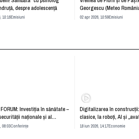
dem! Sâmbăta” cu psiholog
Vremea de Florii și de Paște
ndruță, despre adolescență
Georgescu (Meteo România
prognoza
, 10:16
Emisiuni
02 apr 2026, 10:59
Emisiuni
FORUM: Investiția în sănătate –
Digitalizarea în construcții
securității naționale și al
clasice, la roboți, AI și „ava
rii economice
România și redefinirea indu
, 08:03
Conferințe
18 iun 2026, 14:17
Economie