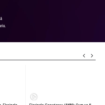
să
riu.