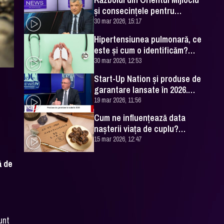
și consecințele pentru
România. Excelența Sa Ovidiu
30 mar 2026, 15:17
Dranga, interviu
Hipertensiunea pulmonară, ce
este și cum o identificăm?
Explicațiile unui medic
30 mar 2026, 12:53
specialist
Start-Up Nation și produse de
garantare lansate în 2026.
Cătălin Leonte (FNGCIMM), la
19 mar 2026, 11:56
DC News
Cum ne influențează data
nașterii viața de cuplu?
Numerologul Romeo Popescu
15 mar 2026, 12:47
are explicațiile
ă de
unt