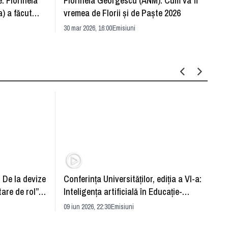
. Florinela
Florinela Georgescu (ANM): Cum va fi
Războ
) a făcut
vremea de Florii și de Paște 2026
pentr
30 mar 2026, 16:00
Emisiuni
Drang
30 mar 
: De la devize
Conferința Universităților, ediția a VI-a:
Upgra
tare de rol”.
Inteligența artificială în Educație-
evităm
striei
soluție sau problemă?
09 iun 2026, 22:30
Emisiuni
26 mai 