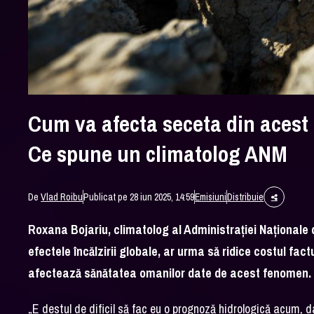
Cum va afecta seceta din acest 
Ce spune un climatolog ANM
De
Vlad Roibu
Publicat pe 28 iun 2025, 14:59
Emisiuni
Distribuie
Roxana Bojariu, climatolog al Administrației Naționale
efectele încălzirii globale, ar urma să ridice costul fac
afectează sănătatea omanilor date de acest fenomen.
„E destul de dificil să fac eu o prognoză hidrologică acum, da