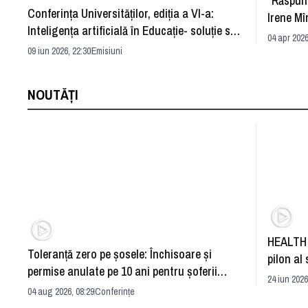
”Răspun
Conferința Universităților, ediția a VI-a:
Irene Mî
Inteligența artificială în Educație- soluție sau
04 apr 2026
problemă?
09 iun 2026, 22:30
Emisiuni
NOUTĂȚI
HEALTH 
Toleranță zero pe șosele: Închisoare și
pilon al 
permise anulate pe 10 ani pentru șoferii
dezvoltă
24 iun 2026
iresponsabili
04 aug 2026, 08:29
Conferințe