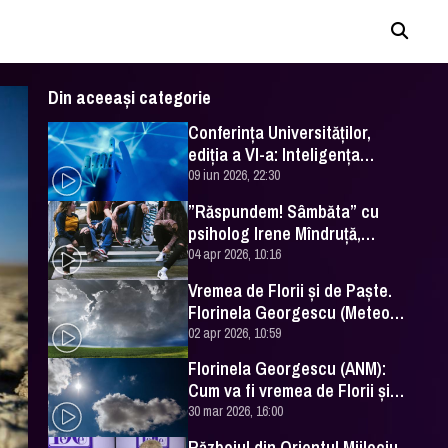
Din aceeași categorie
Conferința Universităților,
ediția a VI-a: Inteligența
artificială în Educație- soluție
09 iun 2026, 22:30
sau problemă?
”Răspundem! Sâmbăta” cu
psiholog Irene Mîndruță,
despre adolescență
04 apr 2026, 10:16
Vremea de Florii și de Paște.
Florinela Georgescu (Meteo
România) a făcut prognoza
02 apr 2026, 10:59
Florinela Georgescu (ANM):
Cum va fi vremea de Florii și
de Paște 2026
30 mar 2026, 16:00
Războiul din Orientul Mijlociu