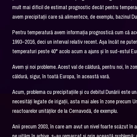
mult mai dificil de estimat prognostic decât pentru temperatu
avem precipitații care să alimenteze, de exemplu, bazinul Dună
Pentru temperatură avem informația prognostică cum că aceas
1993–2016, deci un interval relativ recent. Așa încât ne putem 
temperaturi peste 40° acolo acum a ajuns și în sud-estul Eu
Avem și noi probleme. Acest val de căldură, pentru noi, în zon
căldură, sigur, în toată Europa, în această vară.
Acum, problema cu precipitațiile și cu debitul Dunării este u
necesități legate de irigații, asta mai ales în zone precum 
reactoarelor unităților de la Cernavodă, de exemplu.
Anii precum 2003, în care am avut un nivel foarte scăzut în 
ne uităm în arhive, s-au remarcat și prin această problemă: au