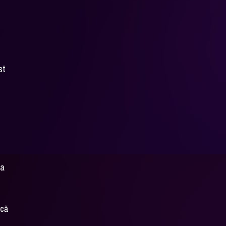
ă
st
ea
acă