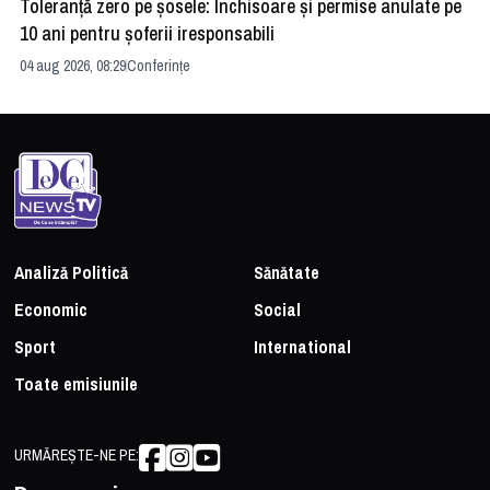
Toleranță zero pe șosele: Închisoare și permise anulate pe
HE
10 ani pentru șoferii iresponsabili
na
04 aug 2026, 08:29
Conferințe
24 
Analiză Politică
Sănătate
Economic
Social
Sport
International
Toate emisiunile
URMĂREȘTE-NE PE: