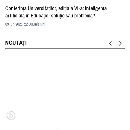
Conferința Universităților, ediția a VI-a: Inteligența
”R
artificială în Educație- soluție sau problemă?
ad
09 iun 2026, 22:30
Emisiuni
04 
NOUTĂȚI