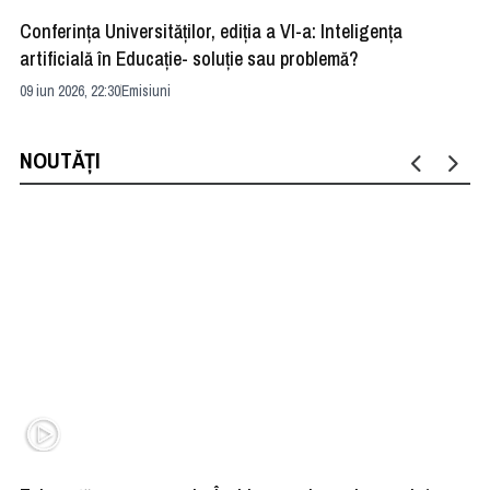
Conferința Universităților, ediția a VI-a: Inteligența
”R
artificială în Educație- soluție sau problemă?
ad
09 iun 2026, 22:30
Emisiuni
04 
NOUTĂȚI