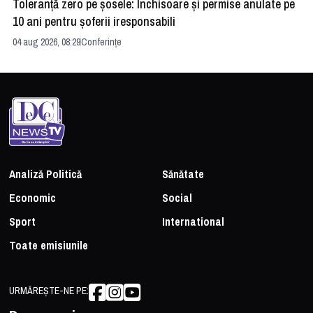
Toleranță zero pe șosele: Închisoare și permise anulate pe
HE
10 ani pentru șoferii iresponsabili
na
04 aug 2026, 08:29
Conferințe
24 
Analiză Politică
Sănătate
Economic
Social
Sport
International
Toate emisiunile
URMĂREȘTE-NE PE: