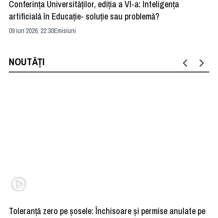
Conferința Universităților, ediția a VI-a: Inteligența
”R
artificială în Educație- soluție sau problemă?
ad
09 iun 2026, 22:30
Emisiuni
04 
NOUTĂȚI
Toleranță zero pe șosele: Închisoare și permise anulate pe
HE