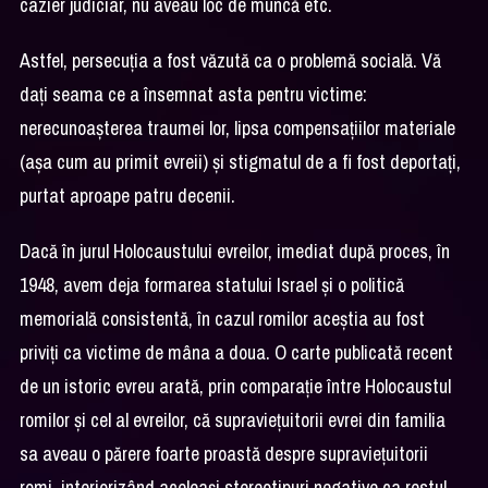
cazier judiciar, nu aveau loc de muncă etc.
Astfel, persecuția a fost văzută ca o problemă socială. Vă
dați seama ce a însemnat asta pentru victime:
nerecunoașterea traumei lor, lipsa compensațiilor materiale
(așa cum au primit evreii) și stigmatul de a fi fost deportați,
purtat aproape patru decenii.
Dacă în jurul Holocaustului evreilor, imediat după proces, în
1948, avem deja formarea statului Israel și o politică
memorială consistentă, în cazul romilor aceștia au fost
priviți ca victime de mâna a doua. O carte publicată recent
de un istoric evreu arată, prin comparație între Holocaustul
romilor și cel al evreilor, că supraviețuitorii evrei din familia
sa aveau o părere foarte proastă despre supraviețuitorii
romi, interiorizând aceleași stereotipuri negative ca restul