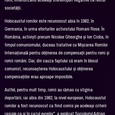
societății.
Holocaustul romilor este recunoscut abia în 1982, în
Germania, în urma eforturilor activistului Romani Rose. În
România, activiști precum Nicolae Gheorghe și Ion Cioba, în
timpul comunismului, duceau tratative cu Mișcarea Romilor
Internațională pentru obținerea de compensații pentru romi și
romii români. Dar, din cauza faptului că eram în blocul
comunist, recunoașterea Holocaustului și obținerea
compensațiilor erau aproape imposibile.
Astfel, pentru mult timp, romii au rămas cu stigma
deportării, iar abia din 1982, la nivel european, Holocaustul
romilor a fost recunoscut ca fiind comis pe aceleași criterii
rasiale ca și în cazul evreilor", a explicat Sociologul Adrian