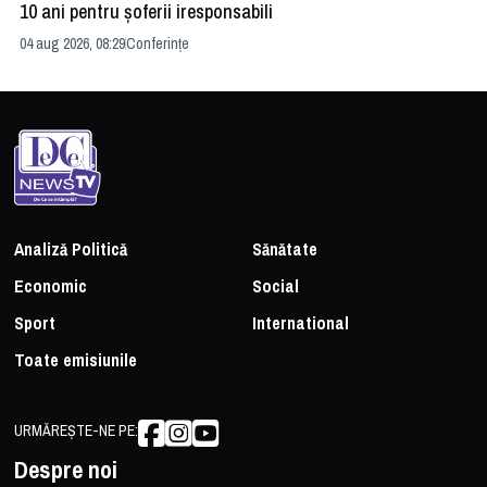
10 ani pentru șoferii iresponsabili
na
04 aug 2026, 08:29
Conferințe
24 
Analiză Politică
Sănătate
Economic
Social
Sport
International
Toate emisiunile
URMĂREȘTE-NE PE:
Despre noi