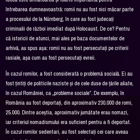
întrebarea dumneavoastră: romii nu au fost nici măcar parte
a procesului de la Nürnberg, în care au fost judecați
criminalii de război imediat după Holocaust. De ce? Pentru
că istoricii de atunci, mai ales pe baza documentelor de
arhivă, au spus așa: romii nu au fost persecutați pe criterii
rasiale, așa cum au fost persecutați evreii.
În cazul romilor, a fost considerată o problemă socială. Ei au
fost țintiți de politicile naziste și de cele duse de țările aliate,
în cazul României, ca „probleme sociale”. De exemplu, în
România au fost deportați, din aproximativ 230.000 de romi,
25.000. Dintre aceștia, aproximativ jumătate erau nomazi,
iar criteriul nomadismului era suficient pentru a fi deportat.
În cazul romilor sedentari, au fost selectați cei care aveau