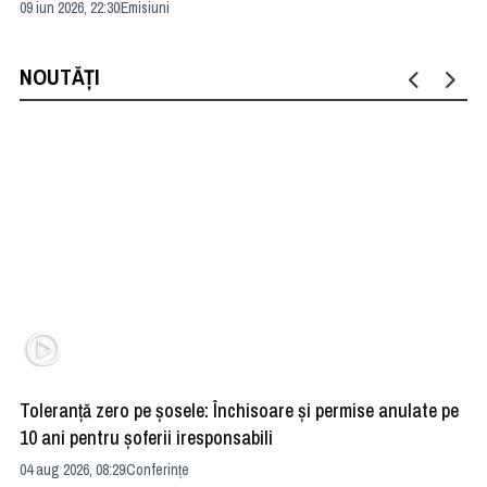
09 iun 2026, 22:30
Emisiuni
04 
NOUTĂȚI
Toleranță zero pe șosele: Închisoare și permise anulate pe
HE
10 ani pentru șoferii iresponsabili
na
04 aug 2026, 08:29
Conferințe
24 