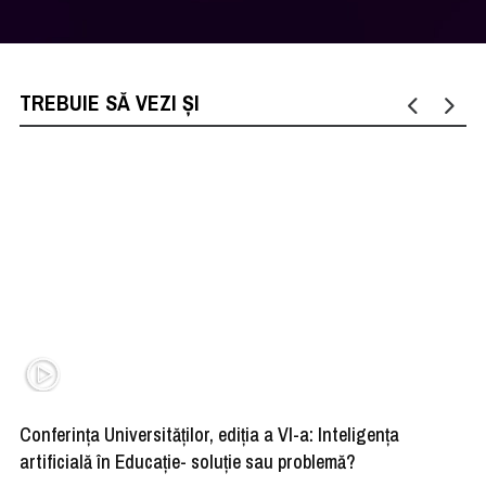
TREBUIE SĂ VEZI ȘI
Conferința Universităților, ediția a VI-a: Inteligența
”R
artificială în Educație- soluție sau problemă?
ad