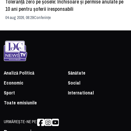
Toleranță zero pe șosele: Închisoare și permise anulate pe
HE
10 ani pentru șoferii iresponsabili
na
04 aug 2026, 08:29
Conferințe
24 
Analiză Politică
Sănătate
Economic
Social
Sport
International
Toate emisiunile
URMĂREȘTE-NE PE: