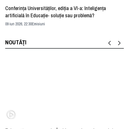
Conferința Universităților, ediția a VI-a: Inteligența
”R
artificială în Educație- soluție sau problemă?
ad
09 iun 2026, 22:30
Emisiuni
04 
NOUTĂȚI