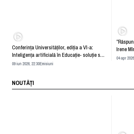
”Răspun
Conferința Universităților, ediția a VI-a:
Irene Mî
Inteligența artificială în Educație- soluție sau
04 apr 2026
problemă?
09 iun 2026, 22:30
Emisiuni
NOUTĂȚI