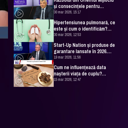
și consecințele pentru
România. Excelența Sa Ovidiu
30 mar 2026, 15:17
Dranga, interviu
Hipertensiunea pulmonară, ce
este și cum o identificăm?
Explicațiile unui medic
30 mar 2026, 12:53
specialist
Start-Up Nation și produse de
garantare lansate în 2026.
Cătălin Leonte (FNGCIMM), la
19 mar 2026, 11:56
DC News
Cum ne influențează data
nașterii viața de cuplu?
Numerologul Romeo Popescu
15 mar 2026, 12:47
are explicațiile