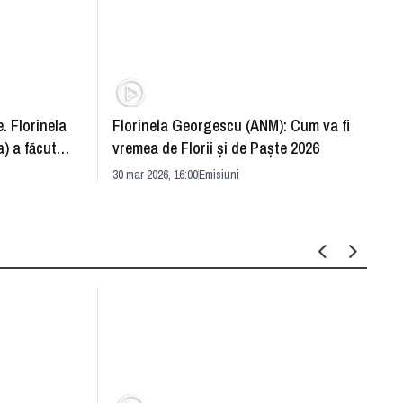
. Florinela
Florinela Georgescu (ANM): Cum va fi
Războ
) a făcut
vremea de Florii și de Paște 2026
pentr
30 mar 2026, 16:00
Emisiuni
Drang
30 mar 