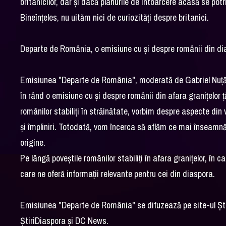
britanicilor, dar și dacă planurile de întoarcere acasă se potr
Bineînțeles, nu uităm nici de curiozități despre britanici.
Departe de România, o emisiune cu și despre românii din d
Emisiunea "Departe de România", moderată de Gabriel Nuță-St
în rând o emisiune cu și despre românii din afara granițelor 
românilor stabiliți în străinătate, vorbim despre aspecte din v
și împliniri. Totodată, vom încerca să aflăm ce mai înseam
origine.
Pe lângă poveștile românilor stabiliți în afara granițelor, în cad
care ne oferă informații relevante pentru cei din diaspora.
Emisiunea "Departe de România" se difuzează pe site-ul Șt
ȘtiriDiaspora și DC News.