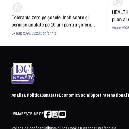
HEALTH 
Toleranță zero pe șosele: Închisoare și
pilon al 
permise anulate pe 10 ani pentru șoferii
dezvoltă
24 iun 2026
iresponsabili
04 aug 2026, 08:29
Conferințe
Analiză Politică
Sănătate
Economic
Social
Sport
International
URMĂREȘTE-NE PE:
Politica de confidențialitate
Politica Cookies
Gestionați preferințele