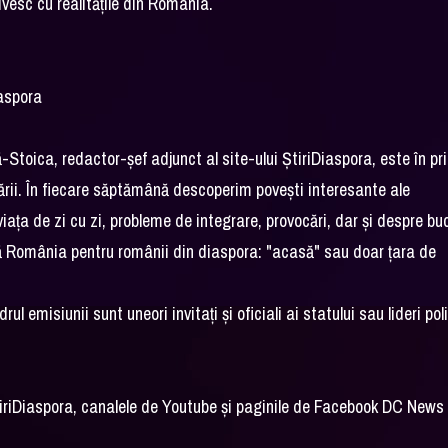
ivesc cu realitățile din România.
iaspora
oica, redactor-șef adjunct al site-ului ȘtiriDiaspora, este în pr
țării. În fiecare săptămână descoperim povești interesante ale
iața de zi cu zi, probleme de integrare, provocări, dar și despre buc
nă România pentru românii din diaspora: "acasă" sau doar țara de
rul emisiunii sunt uneori invitați și oficiali ai statului sau lideri poli
iriDiaspora, canalele de Youtube și paginile de Facebook DC News