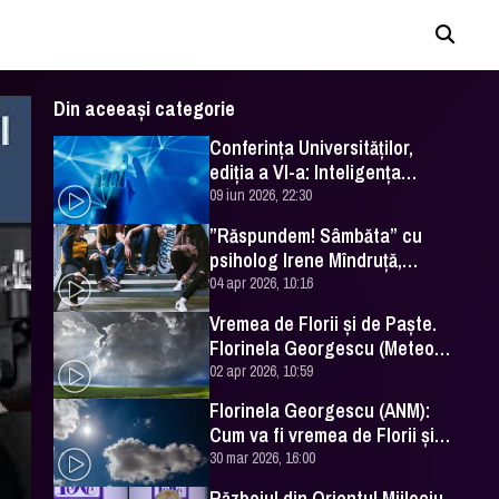
Din aceeași categorie
Conferința Universităților,
ediția a VI-a: Inteligența
artificială în Educație- soluție
09 iun 2026, 22:30
sau problemă?
”Răspundem! Sâmbăta” cu
psiholog Irene Mîndruță,
despre adolescență
04 apr 2026, 10:16
Vremea de Florii și de Paște.
Florinela Georgescu (Meteo
România) a făcut prognoza
02 apr 2026, 10:59
Florinela Georgescu (ANM):
Cum va fi vremea de Florii și
de Paște 2026
30 mar 2026, 16:00
Războiul din Orientul Mijlociu