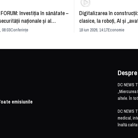
FORUM: Investiția în sănătate –
Digitalizarea în construcții
securității naționale și al
clasice, la roboți, AI și „ava
rii economice
România și redefinirea indu
, 08:03
Conferințe
18 iun 2026, 14:17
Economie
Despre
DC NEWS TV 
„Miercurea 
altele. În t
Toate emisiunile
DC NEWS TV o
medical, int
înaltă calita