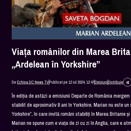
Viața românilor din Marea Britan
„Ardelean în Yorkshire”
De
Echipa DC News TV
Publicat pe 12 iul 2024, 12:47
Emisiuni
Distribuie
În ediția de astăzi a emisiunii Departe de România mergem 
stabilit de aproximativ 8 ani în Yorkshire. Marian nu este un 
Yorkshire”, în care invită români stabiliți în Marea Britanie și 
Marian ne spune cum e viața de zi cu zi în Anglia, care e at