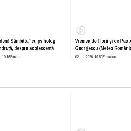
dem! Sâmbăta” cu psiholog
Vremea de Florii și de Paște
ndruță, despre adolescență
Georgescu (Meteo România
prognoza
, 10:16
Emisiuni
02 apr 2026, 10:59
Emisiuni