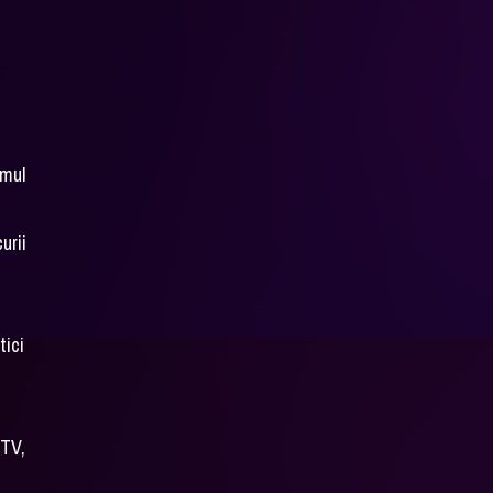
imul
urii
tici
 TV,