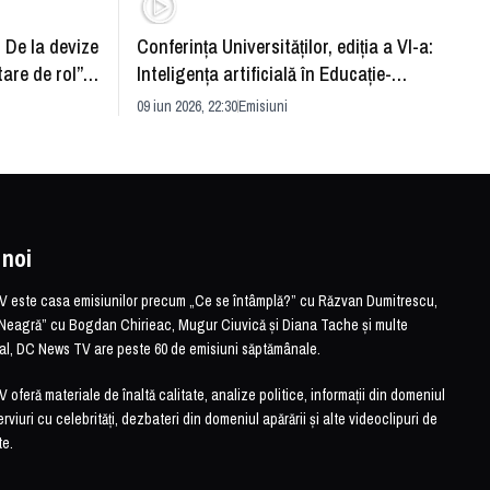
: De la devize
Conferința Universităților, ediția a VI-a:
Upgra
tare de rol”.
Inteligența artificială în Educație-
evităm
striei
soluție sau problemă?
09 iun 2026, 22:30
Emisiuni
26 mai 
 noi
este casa emisiunilor precum „Ce se întâmplă?” cu Răzvan Dumitrescu,
Neagră” cu Bogdan Chirieac, Mugur Ciuvică și Diana Tache și multe
otal, DC News TV are peste 60 de emisiuni săptămânale.
feră materiale de înaltă calitate, analize politice, informații din domeniul
erviuri cu celebrități, dezbateri din domeniul apărării și alte videoclipuri de
te.