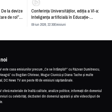
: De la devize
Conferința Universităților, ediția a VI-a:
Upgra
tare de rol”.
Inteligența artificială în Educație-
evităm
striei
soluție sau problemă?
09 iun 2026, 22:30
Emisiuni
26 mai 
 noi
este casa emisiunilor precum „Ce se întâmplă?” cu Răzvan Dumitrescu,
Neagră” cu Bogdan Chirieac, Mugur Ciuvică și Diana Tache și multe
otal, DC News TV are peste 60 de emisiuni săptămânale.
feră materiale de înaltă calitate, analize politice, informații din domeniul
erviuri cu celebrități, dezbateri din domeniul apărării și alte videoclipuri de
te.