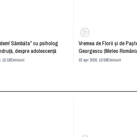
dem! Sâmbăta” cu psiholog
Vremea de Florii și de Paște
ndruță, despre adolescență
Georgescu (Meteo România
prognoza
, 10:16
Emisiuni
02 apr 2026, 10:59
Emisiuni