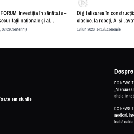
FORUM: Investiția în sănătate –
Digitalizarea în construcții
securității naționale și al
clasice, la roboți, AI și „ava
rii economice
România și redefinirea indu
, 08:03
Conferințe
18 iun 2026, 14:17
Economie
Despre
DC NEWS TV 
„Miercurea 
altele. În t
Toate emisiunile
DC NEWS TV o
medical, int
înaltă calita