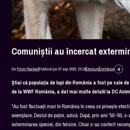
Comuniştii au încercat extermi
De
Florin Răvdan
Publicat pe 07 sep 2025, 23:19
Emisiuni
Distribuie
Ştiai că populaţia de lupi din România a fost pe cale d
de la WWF România, a dat mai multe detalii la DC Anim
"Au fost fluctuaţii mari în România în ceea ce priveşte efect
exemplare. Destul de puţini, adică. După, prin anii '50-'60, 
exterminarea speciei, din fericire. Chiar s-au conferit rec