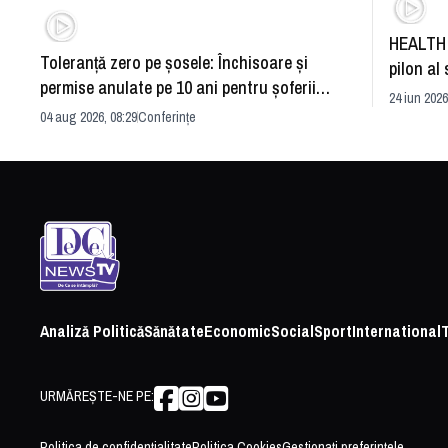
HEALTH 
Toleranță zero pe șosele: Închisoare și
pilon al 
permise anulate pe 10 ani pentru șoferii
dezvoltă
24 iun 2026
iresponsabili
04 aug 2026, 08:29
Conferințe
Analiză Politică
Sănătate
Economic
Social
Sport
International
URMĂREȘTE-NE PE:
Politica de confidențialitate
Politica Cookies
Gestionați preferințele