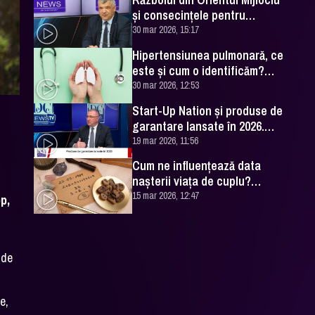
și consecințele pentru
România. Excelența Sa Ovidiu
30 mar 2026, 15:17
Dranga, interviu
Hipertensiunea pulmonară, ce
este și cum o identificăm?
Explicațiile unui medic
30 mar 2026, 12:53
specialist
Start-Up Nation și produse de
garantare lansate în 2026.
Cătălin Leonte (FNGCIMM), la
19 mar 2026, 11:56
DC News
Cum ne influențează data
nașterii viața de cuplu?
Numerologul Romeo Popescu
15 mar 2026, 12:47
p,
are explicațiile
 de
e,