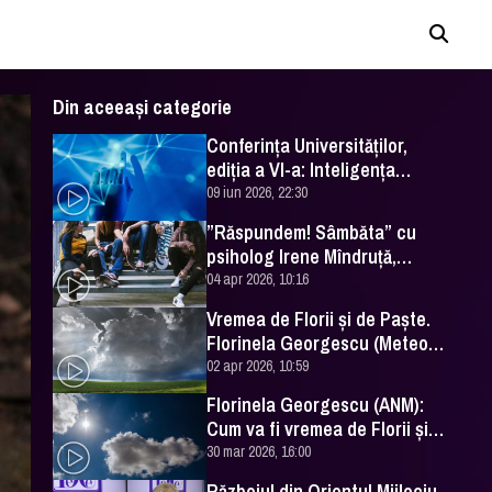
Din aceeași categorie
Conferința Universităților,
ediția a VI-a: Inteligența
artificială în Educație- soluție
09 iun 2026, 22:30
sau problemă?
”Răspundem! Sâmbăta” cu
psiholog Irene Mîndruță,
despre adolescență
04 apr 2026, 10:16
Vremea de Florii și de Paște.
Florinela Georgescu (Meteo
România) a făcut prognoza
02 apr 2026, 10:59
Florinela Georgescu (ANM):
Cum va fi vremea de Florii și
de Paște 2026
30 mar 2026, 16:00
Războiul din Orientul Mijlociu