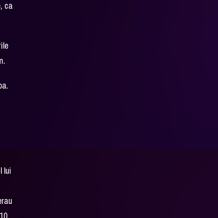
e, ca
ile
im.
pa.
 lui
 erau
10.