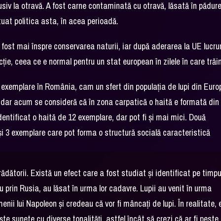
lusiv la otravă. A fost carne contaminată cu otravă, lăsată în pădur
etuat politica asta, în acea perioadă.
u fost mai înspre conservarea naturii, iar după aderarea la UE lucrur
cţie, ceea ce e normal pentru un stat european în zilele în care tră
xemplare în România, cam un sfert din populaţia de lupi din Euro
a, dar acum se consideră că în zona carpatică o haită e formată din
dentificat o haită de 12 exemplare, dar pot fi şi mai mici. Două
şi 3 exemplare care pot forma o structură socială caracteristică
dătorii. Există un efect care a fost studiat şi identificat pe timpul
 prin Rusia, au lăsat în urma lor cadavre. Lupii au venit în urma
amenii lui Napoleon şi credeau că vor fi mâncaţi de lupi. În realitate,
 sunete cu diverse tonalităţi, astfel încât să crezi că ar fi peste 