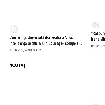
”Răspun
Conferința Universităților, ediția a VI-a:
Irene Mî
Inteligența artificială în Educație- soluție sau
04 apr 2026
problemă?
09 iun 2026, 22:30
Emisiuni
NOUTĂȚI