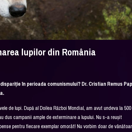
narea lupilor din România
e dispariţie în perioada comunismului? Dr. Cristian Remus Pap
a.
ivele de lupi. După al Doilea Război Mondial, am avut undeva la 500
s-au dus campanii ample de exterminare a lupului. Nu s-a reuşit
ompense pentru fiecare exemplar omorât! Nu vorbim doar de vânătoar