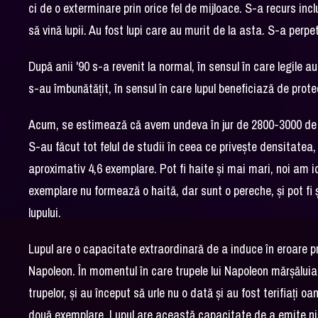
ci de o exterminare prin orice fel de mijloace. S-a recurs inc
să vină lupii. Au fost lupi care au murit de la asta. S-a perp
După anii '90 s-a revenit la normal, în sensul în care legile a
s-au îmbunătăţit, în sensul în care lupul beneficiază de prote
Acum, se estimează că avem undeva în jur de 2800-3000 de e
S-au făcut tot felul de studii în ceea ce priveşte densitate
aproximativ 4,6 exemplare. Pot fi haite şi mai mari, noi am i
exemplare nu formează o haită, dar sunt o pereche, şi pot fi 
lupului.
Lupul are o capacitate extraordinară de a induce în eroare pră
Napoleon. În momentul în care trupele lui Napoleon mărşăluiau
trupelor, şi au început să urle nu o dată şi au fost terifiaţi o
două exemplare. Lupul are această capacitate de a emite nişte