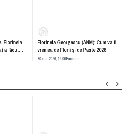
. Florinela
Florinela Georgescu (ANM): Cum va fi
Războ
) a făcut
vremea de Florii și de Paște 2026
pentr
30 mar 2026, 16:00
Emisiuni
Drang
30 mar 