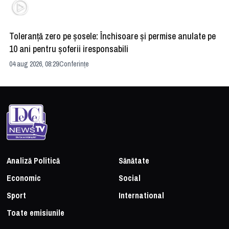
Toleranță zero pe șosele: Închisoare și permise anulate pe
HE
10 ani pentru șoferii iresponsabili
na
04 aug 2026, 08:29
Conferințe
24 
Analiză Politică
Sănătate
Economic
Social
Sport
International
Toate emisiunile