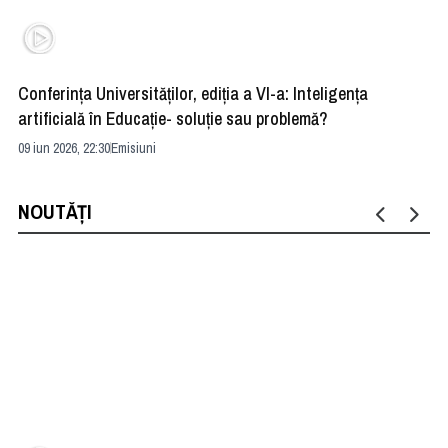
Conferința Universităților, ediția a VI-a: Inteligența
”R
artificială în Educație- soluție sau problemă?
ad
09 iun 2026, 22:30
Emisiuni
04 
NOUTĂȚI