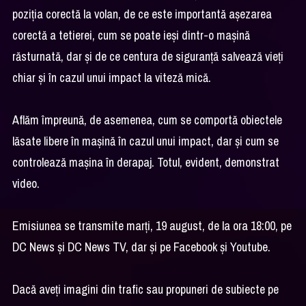
poziţia corectă la volan, de ce este importantă aşezarea
corectă a tetierei, cum se poate ieşi dintr-o maşină
răsturnată, dar şi de ce centura de siguranţă salvează vieţi
chiar şi în cazul unui impact la viteză mică.
Aflăm împreună, de asemenea, cum se comportă obiectele
lăsate libere în maşină în cazul unui impact, dar şi cum se
controlează maşina în derapaj. Totul, evident, demonstrat
video.
Emisiunea se transmite marţi, 19 august, de la ora 18:00, pe
DC News şi DC News TV, dar şi pe Facebook şi Youtube.
Dacă aveţi imagini din trafic sau propuneri de subiecte pe