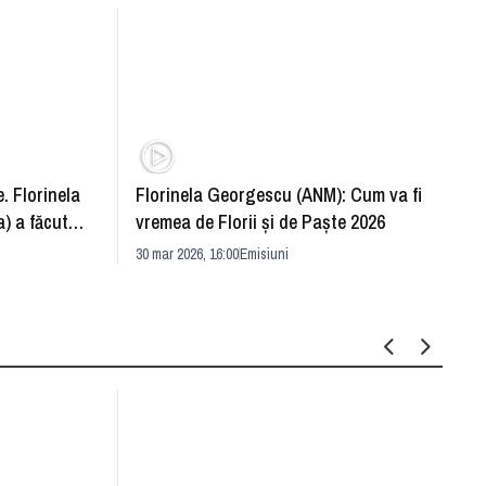
. Florinela
Florinela Georgescu (ANM): Cum va fi
Războ
) a făcut
vremea de Florii și de Paște 2026
pentr
30 mar 2026, 16:00
Emisiuni
Drang
30 mar 