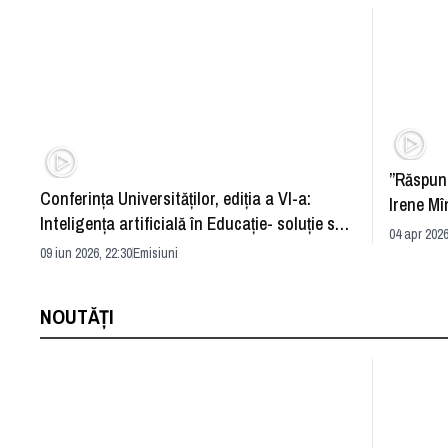
”Răspun
Conferința Universităților, ediția a VI-a:
Irene Mî
Inteligența artificială în Educație- soluție sau
04 apr 2026
problemă?
09 iun 2026, 22:30
Emisiuni
NOUTĂȚI