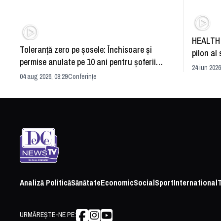
HEALTH 
Toleranță zero pe șosele: Închisoare și
pilon al 
permise anulate pe 10 ani pentru șoferii
dezvoltă
24 iun 2026
iresponsabili
04 aug 2026, 08:29
Conferințe
Analiză Politică
Sănătate
Economic
Social
Sport
International
URMĂREȘTE-NE PE: