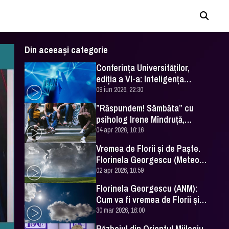
Din aceeași categorie
Conferința Universităților,
ediția a VI-a: Inteligența
artificială în Educație- soluție
09 iun 2026, 22:30
sau problemă?
”Răspundem! Sâmbăta” cu
psiholog Irene Mîndruță,
despre adolescență
04 apr 2026, 10:16
Vremea de Florii și de Paște.
Florinela Georgescu (Meteo
România) a făcut prognoza
02 apr 2026, 10:59
Florinela Georgescu (ANM):
Cum va fi vremea de Florii și
de Paște 2026
30 mar 2026, 16:00
Războiul din Orientul Mijlociu