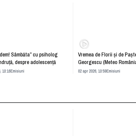
dem! Sâmbăta” cu psiholog
Vremea de Florii și de Paște
ndruță, despre adolescență
Georgescu (Meteo România
prognoza
, 10:16
Emisiuni
02 apr 2026, 10:59
Emisiuni