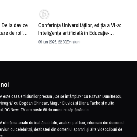
: De la devize
Conferința Universităților, ediția a VI-a:
Upgra
tare de rol”.
Inteligența artificială în Educație-
evităm
striei
soluție sau problemă?
09 iun 2026, 22:30
Emisiuni
26 mai 
 noi
este casa emisiunilor precum „Ce se întâmplă?” cu Răzvan Dumitrescu,
Neagră” cu Bogdan Chirieac, Mugur Ciuvică și Diana Tache și multe
otal, DC News TV are peste 60 de emisiuni săptămânale.
feră materiale de înaltă calitate, analize politice, informații din domeniul
erviuri cu celebrități, dezbateri din domeniul apărării și alte videoclipuri de
te.