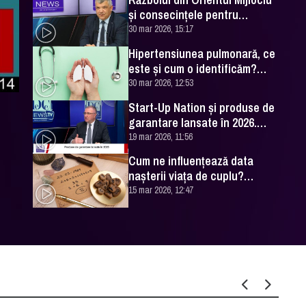
și consecințele pentru
România. Excelența Sa Ovidiu
30 mar 2026, 15:17
Dranga, interviu
Hipertensiunea pulmonară, ce
este și cum o identificăm?
Explicațiile unui medic
30 mar 2026, 12:53
specialist
Start-Up Nation și produse de
garantare lansate în 2026.
Cătălin Leonte (FNGCIMM), la
19 mar 2026, 11:56
DC News
Cum ne influențează data
nașterii viața de cuplu?
Numerologul Romeo Popescu
15 mar 2026, 12:47
are explicațiile