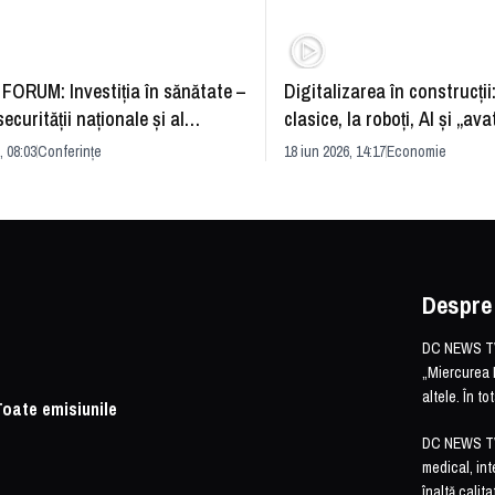
FORUM: Investiția în sănătate –
Digitalizarea în construcții
securității naționale și al
clasice, la roboți, AI și „ava
rii economice
România și redefinirea indu
, 08:03
Conferințe
18 iun 2026, 14:17
Economie
Despre
DC NEWS TV 
„Miercurea 
altele. În t
Toate emisiunile
DC NEWS TV o
medical, int
înaltă calita