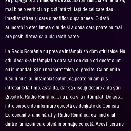
se propagă la 3,7 milioane de ascultători zilnic şi să fie falsă,
mai bine o verifici un pic şi întârzii faţă de cei care dau
imediat ştirea şi care o rectifică după aceea. O dată
aruncată în eter, lumea o aude şi a doua oară poate nu mai
are posibiltiatea să audă rectificarea.
La Radio România nu prea se întâmplă să dăm ştiri false. Nu
ştiu dacă s-a întâmplat o dată sau de două ori decât sunt
eu în mandat. Şi nu neapărat false, ci greşite. Că anumite
lucruri nu s-au întâmplat optim, că poate nu am pus
întrebările la timp, asta da, dar să discuţi despre a da ştiri
greşite la Radio România... nu prea s-a întâmplat. De asta,
între sursele de informare corectă evidenţiate de Comisia
Europeană s-a numărat şi Radio România, ca fiind unul
dintre furnizorii care oferă informaţie corectă. Acest lucru ne