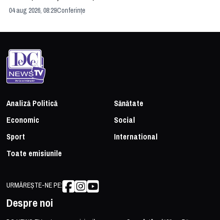
04 aug 2026, 08:29
Conferințe
24 
Analiză Politică
Sănătate
Economic
Social
Sport
International
Toate emisiunile
URMĂREȘTE-NE PE:
Despre noi