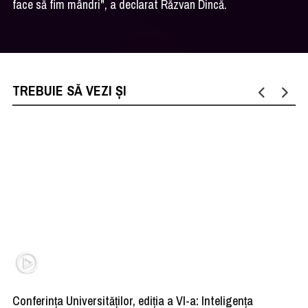
face să fim mândri", a declarat Răzvan Dincă.
TREBUIE SĂ VEZI ȘI
Conferința Universităților, ediția a VI-a: Inteligența
”R