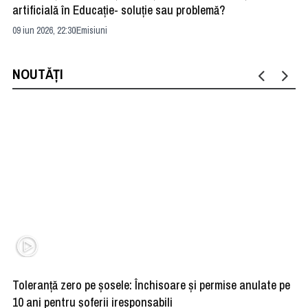
artificială în Educație- soluție sau problemă?
ad
09 iun 2026, 22:30
Emisiuni
04 
NOUTĂȚI
Toleranță zero pe șosele: Închisoare și permise anulate pe
HE
10 ani pentru șoferii iresponsabili
na