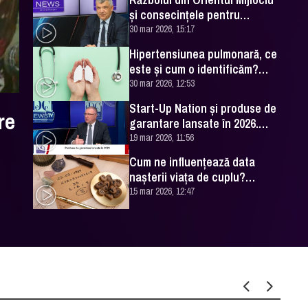
și consecințele pentru
România. Excelența Sa Ovidiu
30 mar 2026, 15:17
Dranga, interviu
Hipertensiunea pulmonară, ce
este și cum o identificăm?
Explicațiile unui medic
30 mar 2026, 12:53
specialist
Start-Up Nation și produse de
re
garantare lansate în 2026.
Cătălin Leonte (FNGCIMM), la
19 mar 2026, 11:56
DC News
Cum ne influențează data
nașterii viața de cuplu?
Numerologul Romeo Popescu
15 mar 2026, 12:47
are explicațiile