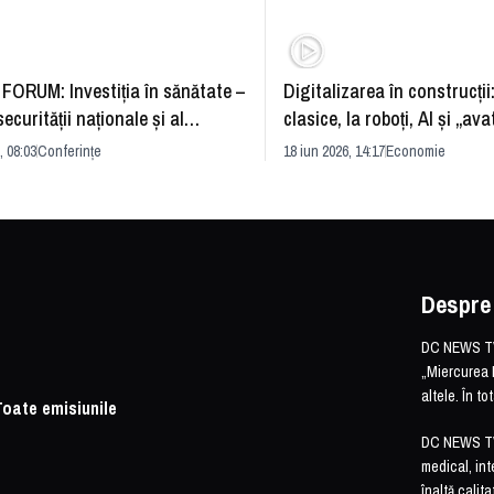
FORUM: Investiția în sănătate –
Digitalizarea în construcții
securității naționale și al
clasice, la roboți, AI și „ava
rii economice
România și redefinirea indu
, 08:03
Conferințe
18 iun 2026, 14:17
Economie
Despre
DC NEWS TV 
„Miercurea 
altele. În t
Toate emisiunile
DC NEWS TV o
medical, int
înaltă calita