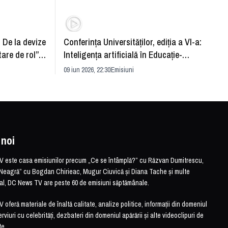
: De la devize
Conferința Universităților, ediția a VI-a:
Upgra
tare de rol”.
Inteligența artificială în Educație-
evităm
striei
soluție sau problemă?
09 iun 2026, 22:30
Emisiuni
26 mai 
 noi
este casa emisiunilor precum „Ce se întâmplă?” cu Răzvan Dumitrescu,
Neagră” cu Bogdan Chirieac, Mugur Ciuvică și Diana Tache și multe
otal, DC News TV are peste 60 de emisiuni săptămânale.
feră materiale de înaltă calitate, analize politice, informații din domeniul
erviuri cu celebrități, dezbateri din domeniul apărării și alte videoclipuri de
te.