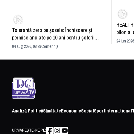
HEALTH 
Toleranță zero pe șosele: Închisoare și
pilon al 
permise anulate pe 10 ani pentru șoferii
dezvoltă
24 iun 2026
iresponsabili
04 aug 2026, 08:29
Conferințe
Analiză Politică
Sănătate
Economic
Social
Sport
International
URMĂREȘTE-NE PE: