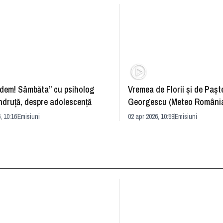
dem! Sâmbăta” cu psiholog
Vremea de Florii și de Paște
ndruță, despre adolescență
Georgescu (Meteo România
prognoza
, 10:16
Emisiuni
02 apr 2026, 10:59
Emisiuni