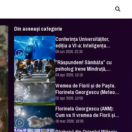
Din aceeași categorie
Conferința Universităților,
ediția a VI-a: Inteligența
artificială în Educație- soluție
09 iun 2026, 22:30
sau problemă?
”Răspundem! Sâmbăta” cu
psiholog Irene Mîndruță,
despre adolescență
04 apr 2026, 10:16
Vremea de Florii și de Paște.
Florinela Georgescu (Meteo
România) a făcut prognoza
02 apr 2026, 10:59
Florinela Georgescu (ANM):
Cum va fi vremea de Florii și
de Paște 2026
30 mar 2026, 16:00
Războiul din Orientul Mijlociu