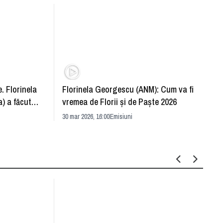
. Florinela
Florinela Georgescu (ANM): Cum va fi
Războ
) a făcut
vremea de Florii și de Paște 2026
pentr
30 mar 2026, 16:00
Emisiuni
Drang
30 mar 