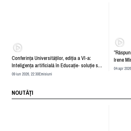
”Răspun
Conferința Universităților, ediția a VI-a:
Irene Mî
Inteligența artificială în Educație- soluție sau
04 apr 2026
problemă?
09 iun 2026, 22:30
Emisiuni
NOUTĂȚI