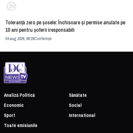
Toleranță zero pe șosele: Închisoare și permise anulate pe
HE
10 ani pentru șoferii iresponsabili
na
04 aug 2026, 08:29
Conferințe
24 
Analiză Politică
Sănătate
Economic
Social
Sport
International
Toate emisiunile