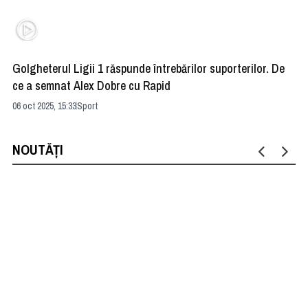
Golgheterul Ligii 1 răspunde întrebărilor suporterilor. De
De
ce a semnat Alex Dobre cu Rapid
la
06 oct 2025, 15:33
Sport
20 
NOUTĂȚI