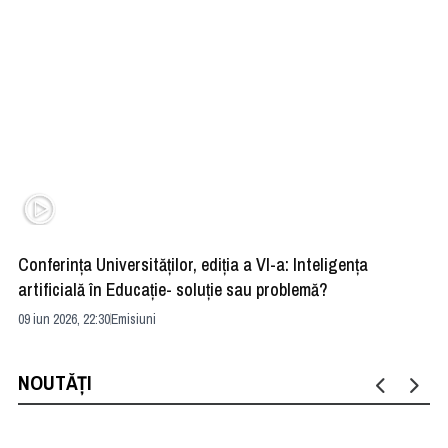
Conferința Universităților, ediția a VI-a: Inteligența
”R
artificială în Educație- soluție sau problemă?
ad
09 iun 2026, 22:30
Emisiuni
04 
NOUTĂȚI