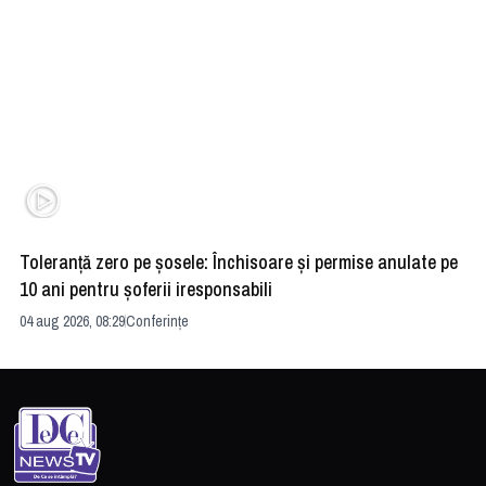
Toleranță zero pe șosele: Închisoare și permise anulate pe
HE
10 ani pentru șoferii iresponsabili
na
04 aug 2026, 08:29
Conferințe
24 