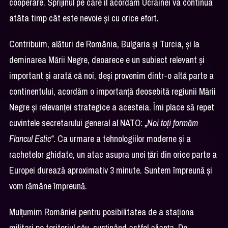
cooperare. Sprijinul pe care îl acordăm Ucrainei va continua
atâta timp cât este nevoie și cu orice efort.
Contribuim, alături de România, Bulgaria și Turcia, și la
deminarea Mării Negre, deoarece e un subiect relevant și
important și arată că noi, deși provenim dintr-o altă parte a
continentului, acordăm o importanță deosebită regiunii Mării
Negre și relevanței strategice a acesteia. Îmi place să repet
cuvintele secretarului general al NATO:
„Noi toți formăm
Flancul Estic“
. Ca urmare a tehnologiilor moderne și a
rachetelor ghidate, un atac asupra unei țări din orice parte a
Europei durează aproximativ 3 minute. Suntem împreună și
vom rămâne împreună.
Mulțumim României pentru posibilitatea de a staționa
militari pe teritoriul său, susținând astfel alianța. De