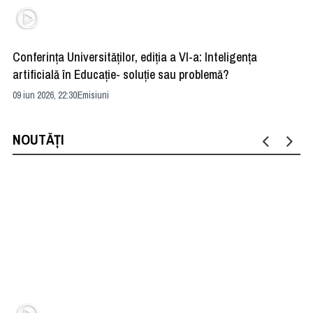
Conferința Universităților, ediția a VI-a: Inteligența
”R
artificială în Educație- soluție sau problemă?
ad
09 iun 2026, 22:30
Emisiuni
04 
NOUTĂȚI