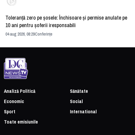
Toleranță zero pe șosele: Închisoare și permise anulate pe
HE
10 ani pentru șoferii iresponsabili
na
04 aug 2026, 08:29
Conferințe
24 
Analiză Politică
Sănătate
Economic
Social
Sport
International
Toate emisiunile