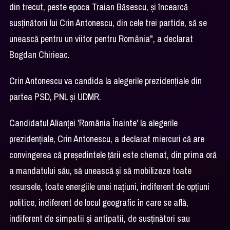
din trecut, peste epoca Traian Băsescu, şi încearcă
susţinătorii lui Crin Antonescu, din cele trei partide, să se
unească pentru un viitor pentru România", a declarat
Bogdan Chirieac.
Crin Antonescu va candida la alegerile prezidenţiale din
partea PSD, PNL şi UDMR.
Candidatul Alianţei 'România Înainte' la alegerile
prezidenţiale, Crin Antonescu, a declarat miercuri că are
convingerea că preşedintele ţării este chemat, din prima oră
a mandatului său, să unească şi să mobilizeze toate
resursele, toate energiile unei naţiuni, indiferent de opţiuni
politice, indiferent de locul geografic în care se află,
indiferent de simpatii şi antipatii, de susţinători sau