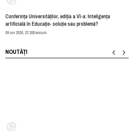
Conferința Universităților, ediția a VI-a: Inteligența
”R
artificială în Educație- soluție sau problemă?
ad
09 iun 2026, 22:30
Emisiuni
04 
NOUTĂȚI