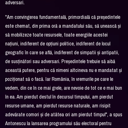
adversari.
"Am convingerea fundamentală, primordială că preşedintele
este chemat, din prima oră a mandatului său, să unească şi
să mobilizeze toate resursele, toate energiile acestei
naţiuni, indiferent de opţiuni politice, indiferent de locul
geografic în care se află, indiferent de simpatii şi antipatii,
de susţinători sau adversari. Preşedintele trebuie să aibă
această putere, pentru că nimeni altcineva nu e mandatat şi
poziţionat să o facă. Iar România, în vremurile pe care le
vedem, din ce în ce mai grele, are nevoie de tot ce e mai bun
în ea. Am pierdut destul în decursul timpului, am pierdut
resurse umane, am pierdut resurse naturale, am risipit
adevărate comori şi de atâtea ori am pierdut timpul", a spus
Antonescu la lansarea programului său electoral pentru