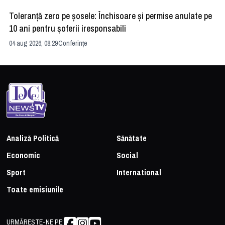
Toleranță zero pe șosele: Închisoare și permise anulate pe
HE
10 ani pentru șoferii iresponsabili
na
04 aug 2026, 08:29
Conferințe
24 
Analiză Politică
Sănătate
Economic
Social
Sport
International
Toate emisiunile
URMĂREȘTE-NE PE: