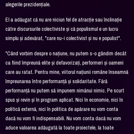
alegerile prezidenţiale.
El a adăugat că nu are niciun fel de atracţie sau înclinaţie
către discursurile colectiviste şi că populismul e un lucru
simplu şi adevărat, "care nu-i colectivist şi nu e populist".
"Când vorbim despre o naţiune, nu putem s-o gândim decât
ca fiind împreună elite şi defavorizaţi, performeri şi oameni
care au ratat. Pentru mine, viitorul naţiunii române înseamnă
împreunarea între performanţă şi solidaritate. Fără
performanţă nu putem să impunem nimănui nimic. Pe scurt
spus şi revin şi în program aplicat. Nici în economie, nici în
politică externă, nici în politica de apărare nu vom conta
dacă nu vom fi indispensabili. Nu vom conta dacă nu vom
aduce valoarea adăugată la toate proiectele, la toate