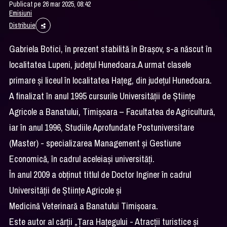
Publicat pe 26 mar 2025, 08:42
Emisiuni
Distribuie
Gabriela Botici, în prezent stabilită în Brașov, s-a născut în
localitatea Lupeni, județul Hunedoara.A urmat clasele
primare și liceul în localitatea Hațeg, din județul Hunedoara.
A finalizat în anul 1995 cursurile Universității de Ştiinţe
Agricole a Banatului, Timişoara – Facultatea de Agricultură,
iar în anul 1996, Studiile Aprofundate Postuniversitare
(Master) - specializarea Management și Gestiune
Economică, în cadrul aceleiași universități.
În anul 2009 a obținut titlul de Doctor Inginer în cadrul
Universității de Ştiinţe Agricole şi
Medicină Veterinară a Banatului Timişoara.
Este autor al cărţii „Ţara Haţegului - Atracţii turistice şi