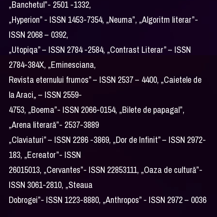
„Banchetul”- 2501 -1332,
„Hyperion” - ISSN 1453-7354, „Neuma”, „Algoritm literar”-
ISSN 2068 – 0392,
„Utopiqa” – ISSN 2784 -2584, „Contrast Literar” – ISSN
2784-384X, „Eminesciana,
Revista eternului frumos” – ISSN 2537 – 4400, „Caietele de
la Araci„ – ISSN 2559-
4753, „Boema”- ISSN 2066-0154, „Bilete de papagal”,
„Arena literară”- 2537-3889
„Claviaturi” – ISSN 2286 -3869, „Dor de Infinit” – ISSN 2972-
183, „Ecreator”- ISSN
26015013, „Cervantes”- ISSN 22853111, „Oaza de cultură”-
ISSN 3061-2810, „Steaua
Dobrogei”- ISSN 1223-8880, „Anthropos” - ISSN 2972 – 0036
.