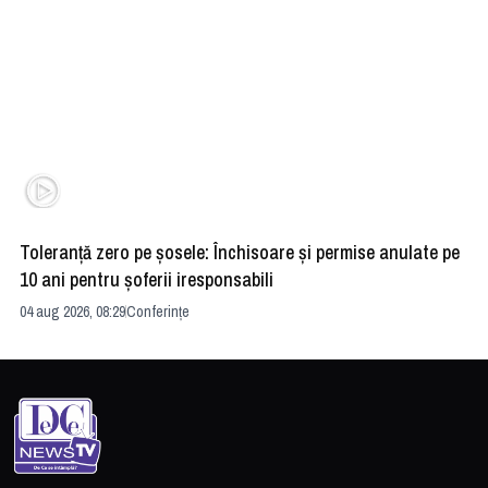
Toleranță zero pe șosele: Închisoare și permise anulate pe
HE
10 ani pentru șoferii iresponsabili
na
04 aug 2026, 08:29
Conferințe
24 