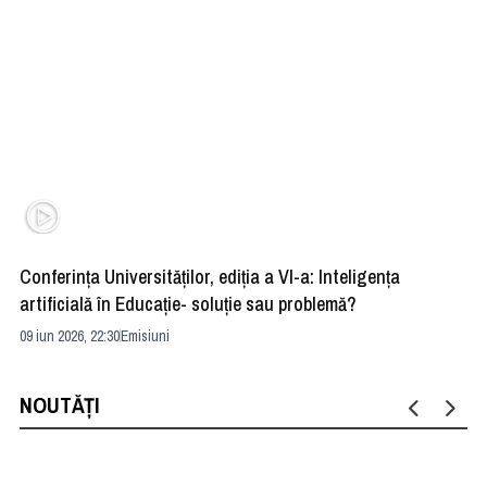
Conferința Universităților, ediția a VI-a: Inteligența
”R
artificială în Educație- soluție sau problemă?
ad
09 iun 2026, 22:30
Emisiuni
04 
NOUTĂȚI