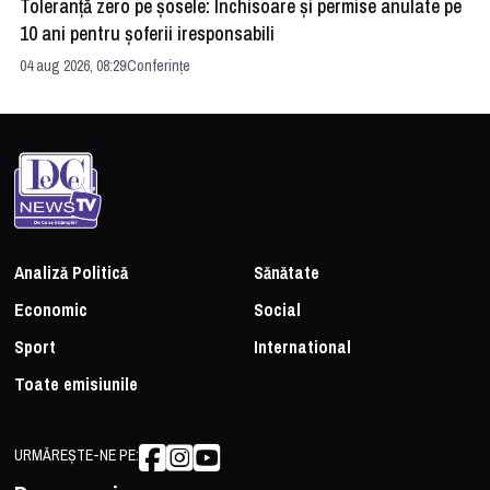
Toleranță zero pe șosele: Închisoare și permise anulate pe
HE
10 ani pentru șoferii iresponsabili
na
04 aug 2026, 08:29
Conferințe
24 
Analiză Politică
Sănătate
Economic
Social
Sport
International
Toate emisiunile
URMĂREȘTE-NE PE: