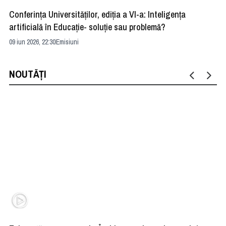
Conferința Universităților, ediția a VI-a: Inteligența
”R
artificială în Educație- soluție sau problemă?
ad
09 iun 2026, 22:30
Emisiuni
04 
NOUTĂȚI