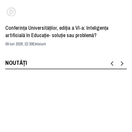
Conferința Universităților, ediția a VI-a: Inteligența
”R
artificială în Educație- soluție sau problemă?
ad
09 iun 2026, 22:30
Emisiuni
04 
NOUTĂȚI