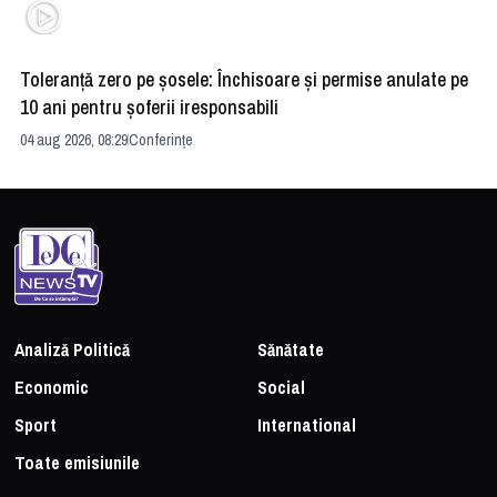
Toleranță zero pe șosele: Închisoare și permise anulate pe
HE
10 ani pentru șoferii iresponsabili
na
04 aug 2026, 08:29
Conferințe
24 
Analiză Politică
Sănătate
Economic
Social
Sport
International
Toate emisiunile