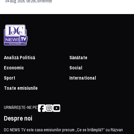
04 aug 2026, 08:29
Conferințe
24 
Analiză Politică
Sănătate
Economic
Social
Sport
International
Toate emisiunile
URMĂREȘTE-NE PE:
Despre noi
DC NEWS TV este casa emisiunilor precum „Ce se întâmplă?” cu Răzvan