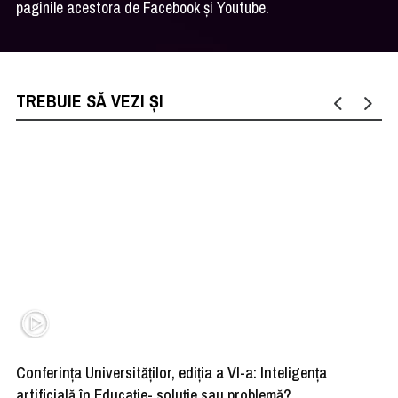
paginile acestora de Facebook și Youtube.
TREBUIE SĂ VEZI ȘI
Conferința Universităților, ediția a VI-a: Inteligența
”R
artificială în Educație- soluție sau problemă?
ad