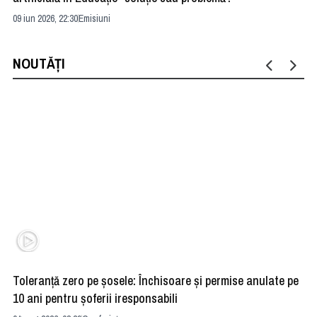
09 iun 2026, 22:30
Emisiuni
04 
NOUTĂȚI
Toleranță zero pe șosele: Închisoare și permise anulate pe
HE
10 ani pentru șoferii iresponsabili
na