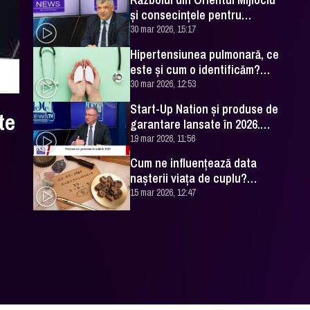
și consecințele pentru
România. Excelența Sa Ovidiu
30 mar 2026, 15:17
Dranga, interviu
Hipertensiunea pulmonară, ce
este și cum o identificăm?
Explicațiile unui medic
30 mar 2026, 12:53
specialist
Start-Up Nation și produse de
te
garantare lansate în 2026.
Cătălin Leonte (FNGCIMM), la
19 mar 2026, 11:56
DC News
Cum ne influențează data
nașterii viața de cuplu?
Numerologul Romeo Popescu
15 mar 2026, 12:47
are explicațiile