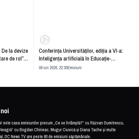
: De la devize
Conferința Universităților, ediția a VI-a:
Upgra
tare de rol”.
Inteligența artificială în Educație-
evităm
striei
soluție sau problemă?
09 iun 2026, 22:30
Emisiuni
26 mai 
 noi
este casa emisiunilor precum „Ce se întâmplă?” cu Răzvan Dumitrescu,
Neagră” cu Bogdan Chirieac, Mugur Ciuvică și Diana Tache și multe
otal, DC News TV are peste 60 de emisiuni săptămânale.