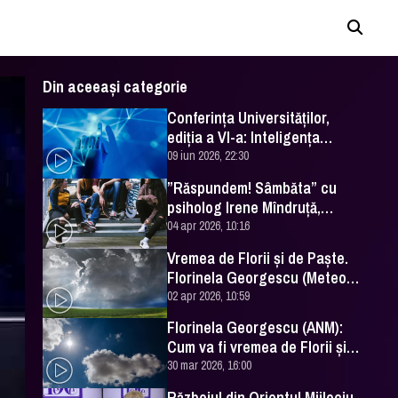
Din aceeași categorie
Conferința Universităților,
ediția a VI-a: Inteligența
artificială în Educație- soluție
09 iun 2026, 22:30
sau problemă?
”Răspundem! Sâmbăta” cu
psiholog Irene Mîndruță,
despre adolescență
04 apr 2026, 10:16
Vremea de Florii și de Paște.
Florinela Georgescu (Meteo
România) a făcut prognoza
02 apr 2026, 10:59
Florinela Georgescu (ANM):
Cum va fi vremea de Florii și
de Paște 2026
30 mar 2026, 16:00
Războiul din Orientul Mijlociu