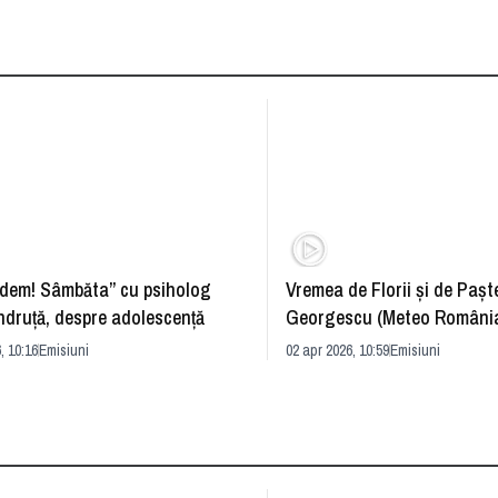
dem! Sâmbăta” cu psiholog
Vremea de Florii și de Paște
ndruță, despre adolescență
Georgescu (Meteo România
prognoza
, 10:16
Emisiuni
02 apr 2026, 10:59
Emisiuni