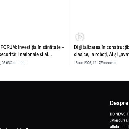
FORUM: Investiția în sănătate –
Digitalizarea în construcții
securității naționale și al
clasice, la roboți, AI și „ava
rii economice
România și redefinirea indu
, 08:03
Conferințe
18 iun 2026, 14:17
Economie
Despre
DC NEWS TV 
„Miercurea 
altele. În t