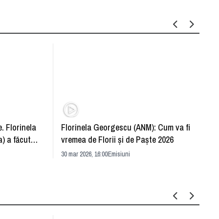
. Florinela
Florinela Georgescu (ANM): Cum va fi
Războ
) a făcut
vremea de Florii și de Paște 2026
pentr
30 mar 2026, 16:00
Emisiuni
Drang
30 mar 