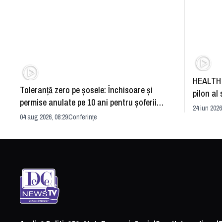
HEALTH 
Toleranță zero pe șosele: Închisoare și
pilon al 
permise anulate pe 10 ani pentru șoferii
dezvoltă
24 iun 2026
iresponsabili
04 aug 2026, 08:29
Conferințe