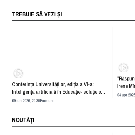
TREBUIE SĂ VEZI ȘI
”Răspun
Conferința Universităților, ediția a VI-a:
Irene Mî
Inteligența artificială în Educație- soluție sau
04 apr 2026
problemă?
09 iun 2026, 22:30
Emisiuni
NOUTĂȚI