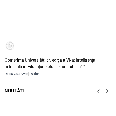
Conferința Universităților, ediția a VI-a: Inteligența
”R
artificială în Educație- soluție sau problemă?
ad
09 iun 2026, 22:30
Emisiuni
04 
NOUTĂȚI