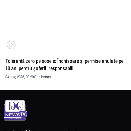
Toleranță zero pe șosele: Închisoare și permise anulate pe
HE
10 ani pentru șoferii iresponsabili
na
04 aug 2026, 08:29
Conferințe
24 