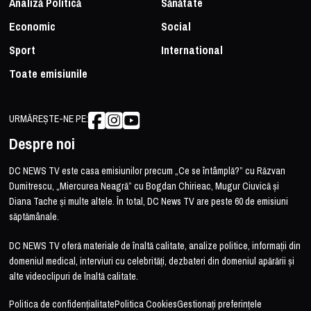
Analiză Politică
Sănătate
Economic
Social
Sport
International
Toate emisiunile
URMĂREȘTE-NE PE:
Despre noi
DC NEWS TV este casa emisiunilor precum „Ce se întâmplă?” cu Răzvan
Dumitrescu, „Miercurea Neagră” cu Bogdan Chirieac, Mugur Ciuvică și
Diana Tache și multe altele. În total, DC News TV are peste 60 de emisiuni
săptămânale.
DC NEWS TV oferă materiale de înaltă calitate, analize politice, informații din
domeniul medical, interviuri cu celebrități, dezbateri din domeniul apărării și
alte videoclipuri de înaltă calitate.
Politica de confidențialitate
Politica Cookies
Gestionați preferințele