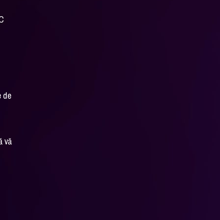
DC
e de
ă vă