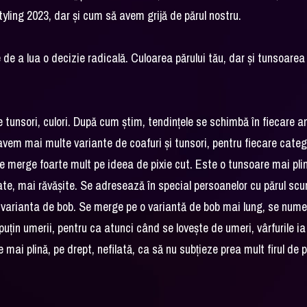
tyling 2023, dar și cum să avem grijă de părul nostru.
de a lua o decizie radicală. Culoarea părului tău, dar și tunsoarea
 de tunsori, culori. După cum știm, tendințele se schimbă în fiecare a
avem mai multe variante de coafuri și tunsori, pentru fiecare categ
 se merge foarte mult pe ideea de pixie cut. Este o tunsoare mai pli
ate, mai răvășite. Se adresează în special persoanelor cu părul scu
 varianta de bob. Se merge pe o variantă de bob mai lung, se num
puțin umerii, pentru ca atunci când se lovește de umeri, vârfurile ia
mai plină, pe drept, nefilată, ca să nu subțieze prea mult firul de p