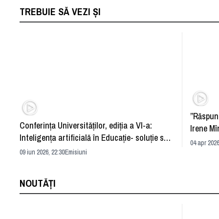
TREBUIE SĂ VEZI ȘI
”Răspun
Conferința Universităților, ediția a VI-a:
Irene Mî
Inteligența artificială în Educație- soluție sau
04 apr 2026
problemă?
09 iun 2026, 22:30
Emisiuni
NOUTĂȚI