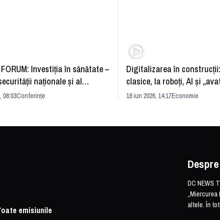
FORUM: Investiția în sănătate –
Digitalizarea în construcții
securității naționale și al
clasice, la roboți, AI și „ava
rii economice
România și redefinirea indu
, 08:03
Conferințe
18 iun 2026, 14:17
Economie
Despre
DC NEWS TV 
„Miercurea 
altele. În t
Toate emisiunile