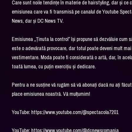
Care sunt noile tendințe în materie de hairstyling, dar și ce c
emisiunea care va fi transmisă pe canalul de Youtube Spect
News, dar și DC News TV.
Emisiunea „Ținuta la control” își propune să dezvăluie cum să f
este o adevărată provocare, dar totul poate deveni mult mai s
vestimentare. Moda poate fi considerată o artă, dar, în același
toată lumea, cu puțin exercițiu și dedicare.
Pentru a ne susține vă rugăm să vă abonați dacă nu ați făcut-
place emisiunea noastră. Vă mulțumim!
YouTube: https://www.youtube.com/@spectacola7201
YouTube: https://www.youtube.com/@dcnewsromania