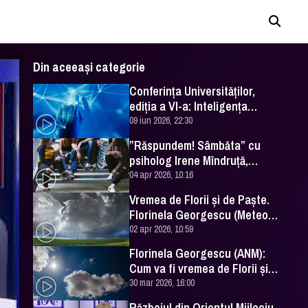
Din aceeași categorie
Conferința Universităților,
ediția a VI-a: Inteligența
artificială în Educație- soluție
09 iun 2026, 22:30
sau problemă?
”Răspundem! Sâmbăta” cu
psiholog Irene Mîndruță,
despre adolescență
04 apr 2026, 10:16
Vremea de Florii și de Paște.
Florinela Georgescu (Meteo
România) a făcut prognoza
02 apr 2026, 10:59
Florinela Georgescu (ANM):
Cum va fi vremea de Florii și
de Paște 2026
30 mar 2026, 16:00
Războiul din Orientul Mijlociu