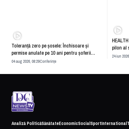
HEALTH 
Toleranță zero pe șosele: Închisoare și
pilon al 
permise anulate pe 10 ani pentru șoferii
dezvoltă
24 iun 2026
iresponsabili
04 aug 2026, 08:29
Conferințe
Analiză Politică
Sănătate
Economic
Social
Sport
International