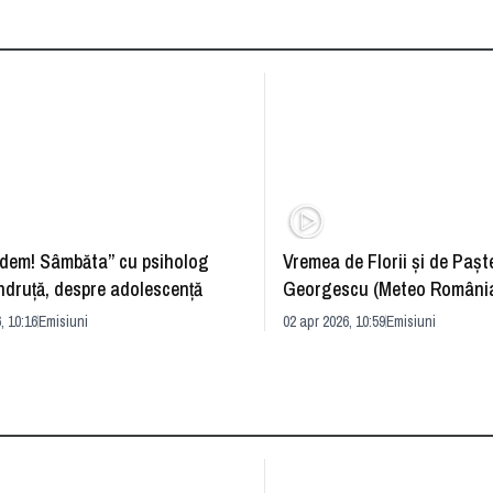
dem! Sâmbăta” cu psiholog
Vremea de Florii și de Paște
ndruță, despre adolescență
Georgescu (Meteo România
prognoza
, 10:16
Emisiuni
02 apr 2026, 10:59
Emisiuni