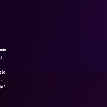
n,
orie
nă,
rt
ește
 o
ăr ”,