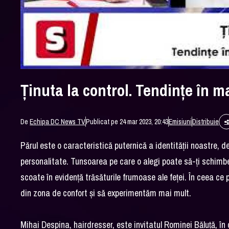
Ținuta la control. Tendințe în m
De
Echipa DC News TV
Publicat pe 24 mar 2023, 20:43
Emisiuni
Distribuie
Părul este o caracteristică puternică a identității noastre, d
personalitate. Tunsoarea pe care o alegi poate să-ți schimbe
scoate în evidență trăsăturile frumoase ale feței. În ceea ce 
din zona de confort și să experimentăm mai mult.
Mihai Despina, hairdresser, este invitatul Rominei Băluță, în 