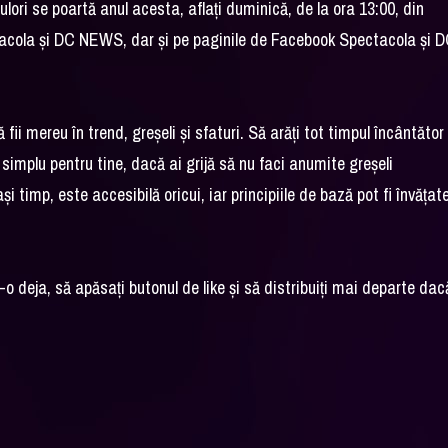
ulori se poartă anul acesta, aflați duminică, de la ora 13:00, din
acola și DC NEWS, dar și pe paginile de Facebook Spectacola și 
ii mereu în trend, greșeli și sfaturi. Să arăți tot timpul încântător
implu pentru tine, dacă ai grijă să nu faci anumite greșeli
 timp, este accesibilă oricui, iar principiile de bază pot fi învățat
o deja, să apăsați butonul de like și să distribuiți mai departe dac