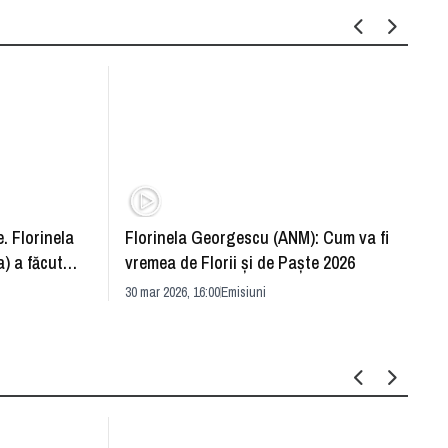
. Florinela
Florinela Georgescu (ANM): Cum va fi
Războ
) a făcut
vremea de Florii și de Paște 2026
pentr
30 mar 2026, 16:00
Emisiuni
Drang
30 mar 