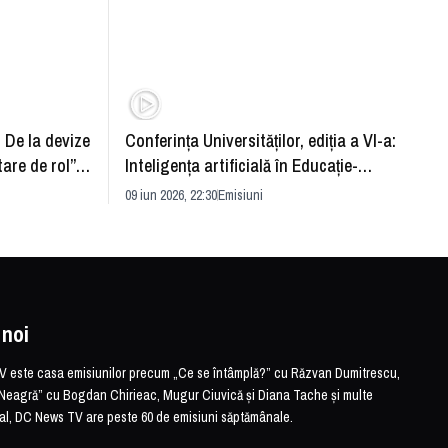
: De la devize
Conferința Universităților, ediția a VI-a:
Upgra
tare de rol”.
Inteligența artificială în Educație-
evităm
striei
soluție sau problemă?
09 iun 2026, 22:30
Emisiuni
26 mai 
 noi
este casa emisiunilor precum „Ce se întâmplă?” cu Răzvan Dumitrescu,
Neagră” cu Bogdan Chirieac, Mugur Ciuvică și Diana Tache și multe
otal, DC News TV are peste 60 de emisiuni săptămânale.