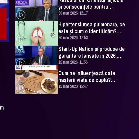
și consecințele pentru
România. Excelența Sa Ovidiu
30 mar 2026, 15:17
Dranga, interviu
Hipertensiunea pulmonară, ce
este și cum o identificăm?
Explicațiile unui medic
30 mar 2026, 12:53
specialist
Start-Up Nation și produse de
garantare lansate în 2026.
Cătălin Leonte (FNGCIMM), la
19 mar 2026, 11:56
DC News
Cum ne influențează data
nașterii viața de cuplu?
Numerologul Romeo Popescu
15 mar 2026, 12:47
are explicațiile
șim