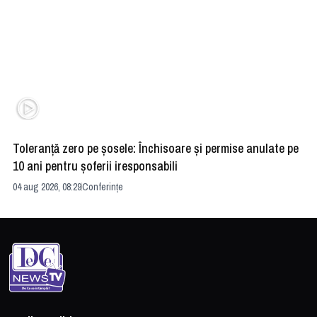
Toleranță zero pe șosele: Închisoare și permise anulate pe
HE
10 ani pentru șoferii iresponsabili
na
04 aug 2026, 08:29
Conferințe
24 