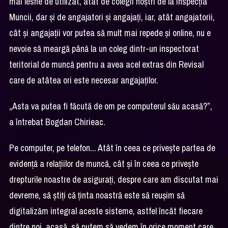
mai lesne de utilizat, atât de colegii noștri de la Inspecția
Muncii, dar și de angajatori și angajați, iar, atât angajatorii,
cât și angajații vor putea să mult mai repede și online, nu e
nevoie să meargă până la un coleg dintr-un inspectorat
teritorial de muncă pentru a avea acel extras din Revisal
care de atâtea ori este necesar angajaților.
„Asta va putea fi făcută de om pe computerul său acasă?”,
a întrebat Bogdan Chirieac.
Pe computer, pe telefon... Atât în ceea ce privește partea de
evidență a relațiilor de muncă, cât și în ceea ce privește
drepturile noastre de asigurați, despre care am discutat mai
devreme, să știți că ținta noastră este să reușim să
digitalizăm integral aceste sisteme, astfel încât fiecare
dintre noi, acasă, să putem să vedem în orice moment care