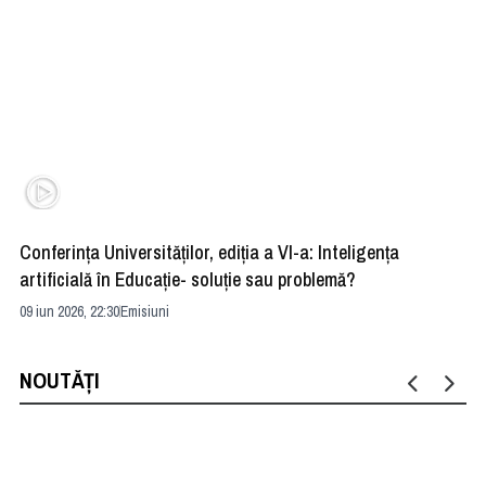
Conferința Universităților, ediția a VI-a: Inteligența
”R
artificială în Educație- soluție sau problemă?
ad
09 iun 2026, 22:30
Emisiuni
04 
NOUTĂȚI