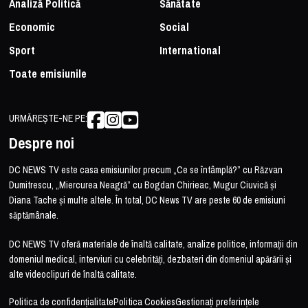
Analiză Politică
Sănătate
Economic
Social
Sport
International
Toate emisiunile
URMĂREȘTE-NE PE:
Despre noi
DC NEWS TV este casa emisiunilor precum „Ce se întâmplă?” cu Răzvan
Dumitrescu, „Miercurea Neagră” cu Bogdan Chirieac, Mugur Ciuvică și
Diana Tache și multe altele. În total, DC News TV are peste 60 de emisiuni
săptămânale.
DC NEWS TV oferă materiale de înaltă calitate, analize politice, informații din
domeniul medical, interviuri cu celebrități, dezbateri din domeniul apărării și
alte videoclipuri de înaltă calitate.
Politica de confidențialitate
Politica Cookies
Gestionați preferințele