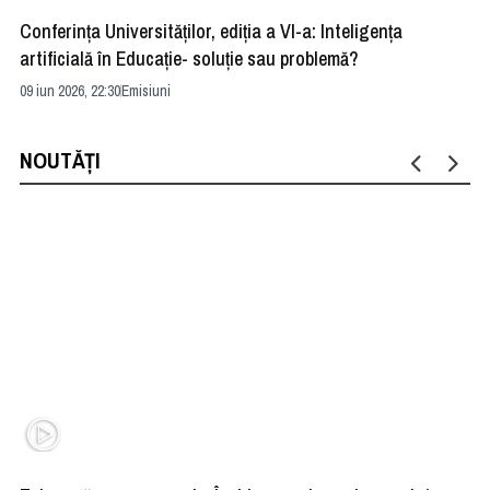
Conferința Universităților, ediția a VI-a: Inteligența
”R
artificială în Educație- soluție sau problemă?
ad
09 iun 2026, 22:30
Emisiuni
04 
NOUTĂȚI