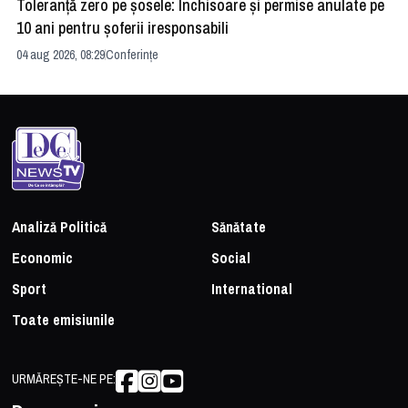
Toleranță zero pe șosele: Închisoare și permise anulate pe
HE
10 ani pentru șoferii iresponsabili
na
04 aug 2026, 08:29
Conferințe
24 
Analiză Politică
Sănătate
Economic
Social
Sport
International
Toate emisiunile
URMĂREȘTE-NE PE: